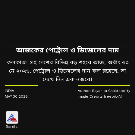
আজকের পেট্রোল ও ডিজেলের দাম
কলকাতা-সহ দেশের বিভিন্ন বড় শহরে আজ, অর্থাৎ ৩০
মে ২০২৬, পেট্রোল ও ডিজেলের দাম কত রয়েছে, তা
দেখে নিন এক নজরে।
INDIA
Author: Sayanita Chakraborty
MAY 30 2026
Image Credits:freepik-AI
Bangla