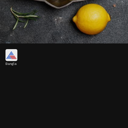
স্যামন
Bangla
স্যামন, ম্যাকেরেল বা সার্ডিনের মতো মাছে ওমেগা-৩
ফ্যাটি অ্যাসিড থাকে। এই উপাদানটি চুলের বৃদ্ধি দ্রুত
করতে সাহায্য করে।
Image credits: Getty