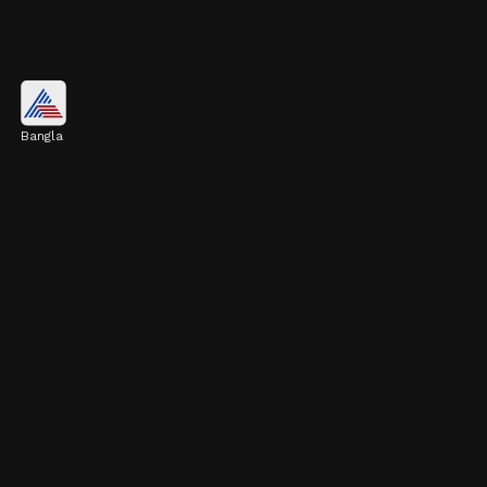
শাকসবজি
Bangla
পালং বা অন্যান্য গাঢ় সবুজ শাকসবজিতে আয়রন,
ফোলেট এবং ভিটামিন এ থাকে। এই উপাদানগুলি চুল
পড়া কমাতে সাহায্য করে।
Image credits: Getty