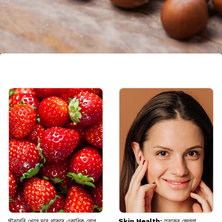
বাদাম
নিয়মিত বাদাম খেলে চুল পড়া কমে। একই সঙ্গে এটি
স্ক্যাল্পকে আর্দ্র বা ময়শ্চারাইজড রাখতেও সাহায্য করে।
Image credits: Getty
স্ট্রবেরি খেলে দূরে থাকবে একাধিক রোগ,
Skin Health: ত্বকের জেল্লা