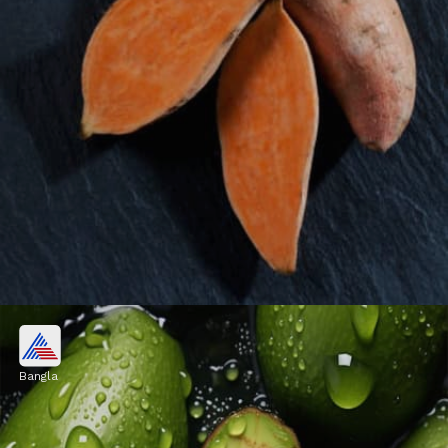
মিষ্টি আলু
Bangla
মিষ্টি আলুতে প্রচুর বিটা-ক্যারোটিন থাকে। শরীর এই
উপাদানটিকে ভিটামিন এ-তে রূপান্তরিত করে, যা চুলের
গঠন উন্নত করে।