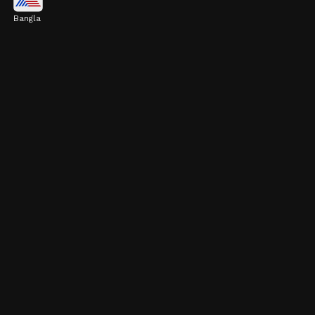
Bangla
আমন্ডে থাকা ভিটামিন ই ত্বককে পুষ্টি জোগায়। এটি
ত্বকের ক্ষতি আটকায় এবং স্ক্যাল্পের স্বাস্থ্য ভালো রেখে
চুল পড়া কমায়।
Image credits: Getty