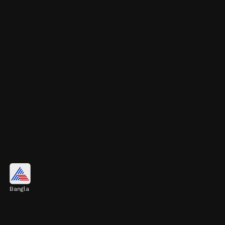
হাড় মজবুত করে
Bangla
আমন্ডে থাকা ভিটামিন ই হাড়ের কোষকে ক্ষয় হওয়া
থেকে বাঁচায়। এটি অস্টিওপোরোসিসের মতো
বার্ধক্যজনিত রোগের ঝুঁকিও কমায়।