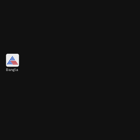
সিদ্ধ ডিম
Bangla
ডিমে ভরপুর প্রোটিন থাকে। এতে ক্যালোরি কম, তাই
অনেকক্ষণ পেট ভরা থাকে এবং সহজে খিদে পায় না।
রাতে একটা সিদ্ধ ডিম খেতেই পারেন।
Image credits: Getty