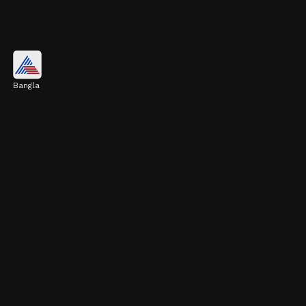
ওটস
Bangla
ওটসে প্রচুর পরিমাণে ফাইবার থাকে। এটি হজমশক্তি
উন্নত করে এবং ওজন কমাতে দারুণভাবে সাহায্য করে।
রাতে হালকা খিদে পেলে ওটস খেতে পারেন।
Image credits: Getty