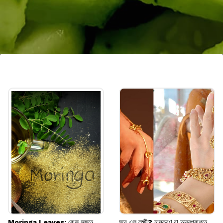
শসা
শসায় ক্যালোরি কম এবং জলের পরিমাণ খুব বেশি
থাকে। তাই রাতের খিদে মেটাতে এটি একটি দারুণ
স্বাস্থ্যকর বিকল্প হতে পারে।
Image credits: Getty
Moringa Leaves: রোজ সজনে
ঘরে এল লক্ষ্মী? নামকরণ বা অন্নপ্রাশনে