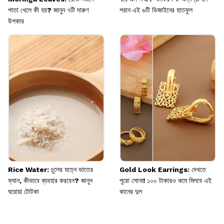
পাতা খেলে কী হয়? জানুন ৭টি দারুণ
পরান এই ৬টি ডিজাইনের হাতফুল
উপকার
Rice Water: চুলের যত্নে ভাতের
Gold Look Earrings: দেখতে
ফ্যান, কীভাবে ব্যবহার করবেন? জানুন
পুরো সোনা! ১০০ টাকারও কমে মিলবে এই
ঘরোয়া টোটকা
কানের দুল