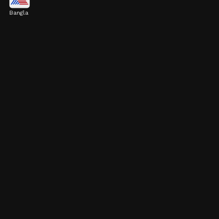
Bangla
এর উজ্জ্বল সোনালি রঙের শাঁস হয় আঁশবিহীন। মুখে
দিলেই মাখনের মতো গলে যায়।
Image credits: Getty