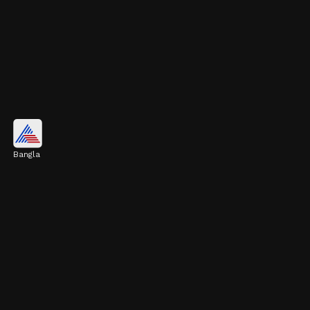
উচ্চ ব্রিক্স লেভেল
Bangla
ফলে শর্করার পরিমাণ মাপার জন্য 'ব্রিক্স লেভেল'
ব্যবহার করা হয়। কারাবাও আমের ব্রিক্স লেভেল অন্যান্য
আমের চেয়ে অনেক বেশি।
Image credits: Getty