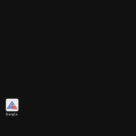
মন মাতানো সুগন্ধ
Bangla
এই আমের গন্ধও খুব তীব্র এবং আকর্ষণীয়। সুগন্ধেই
খাওয়ার ইচ্ছে জাগবে।
Image credits: Getty