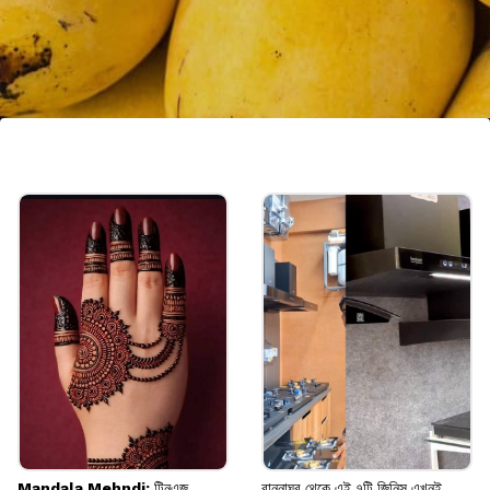
আমপ্রেমীদের প্রথম পছন্দ
বেশি মিষ্টি, স্বতন্ত্র গন্ধ এবং সুন্দর চেহারার কারণে সারা
বিশ্বের আমপ্রেমীদের কাছে এটি অত্যন্ত পছন্দের একটি
প্রজাতি।
Image credits: Getty
Mandala Mehndi: টিনএজ
রান্নাঘর থেকে এই ৭টি জিনিস এখনই