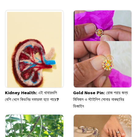
Source:
Phys.org-এ আরও পড়ুন। গবেষণা:
EAT-Lancet
Commission
।
Image credits: Getty
Kidney Health: এই খাবারগুলি
Gold Nose Pin: রোজ পরার জন্য
বেশি খেলে কিডনির দফারফা হতে পারে?
মিনিমাল ও স্টাইলিশ সোনার নাকছাবির
ডিজাইন