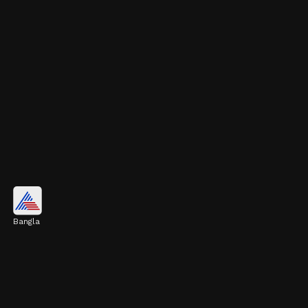
রসুন
Bangla
রসুনে অ্যালিসিনের মতো যৌগ থাকে। এটি সংক্রমণ
প্রতিরোধ করে এবং রক্তচাপ নিয়ন্ত্রণেও সাহায্য করে।
তাই বর্ষার ডায়েটে অবশ্যই রসুন রাখুন।
Image credits: Getty