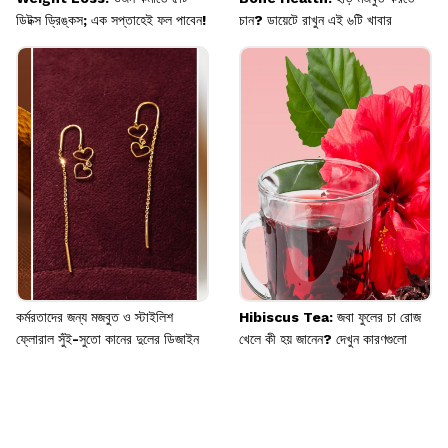
ডিটক্স ড্রিঙ্কস; এক সপ্তাহেই ফল পাবেন!
চান? ডায়েটে রাখুন এই ৬টি খাবার
কর্মরতাদের জন্য মজবুত ও স্টাইলিশ
Hibiscus Tea: জবা ফুলের চা রোজ
ফ্লোরাল সুঁই-সুতো কানের দুলের ডিজাইন
খেলে কী হয় জানেন? দেখুন কারণগুলো