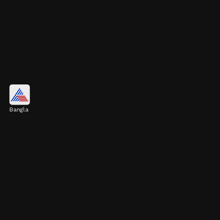
আদা
Bangla
আদায় রয়েছে জিঞ্জেরল, যা একটি শক্তিশালী
অ্যান্টিঅক্সিড্যান্ট। এটি গলা ব্যথা এবং বমি বমি ভাব
কমাতে দারুণ কাজ করে। বর্ষায় আদা চা খুবই উপকারী।
Image credits: Getty