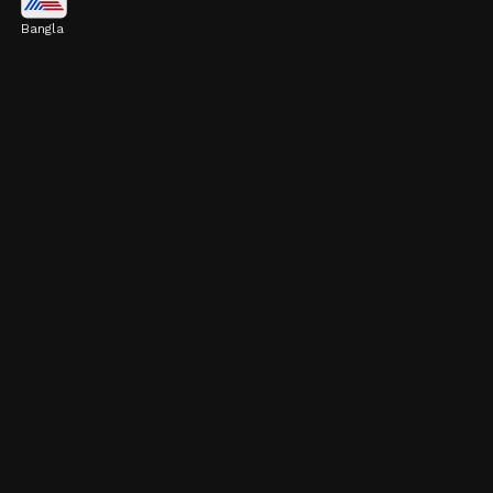
Bangla
দইয়ে এমন অনেক পুষ্টিগুণ রয়েছে যা রোগ প্রতিরোধ
ক্ষমতাকে উদ্দীপিত করে। এটি হজম প্রক্রিয়াকেও সুস্থ
রাখতে সাহায্য করে।
Image credits: Getty