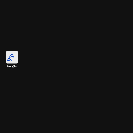
কলা
Bangla
কলা পটাশিয়ামের একটি দারুণ উৎস। এটি পেশির
কার্যকারিতা ঠিক রাখে এবং শরীরে শক্তি জোগাতেও
সাহায্য করে। হার্টের জন্যও কলা খুব উপকারী।
Image credits: Getty