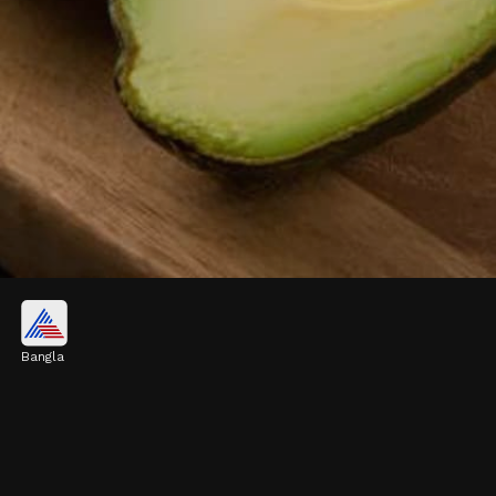
অ্যাভোকাডো
Bangla
অ্যাভোকাডোতে রয়েছে মনোস্যাচুরেটেড ফ্যাট,
পটাশিয়াম ও ফাইবার। এই সব উপাদান হার্টকে সুস্থ
রাখতে দারুণভাবে সাহায্য করে।
Image credits: Getty