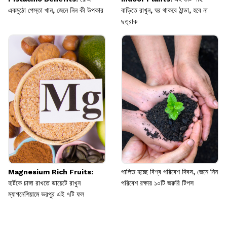
একমুঠো পেস্তা খান, জেনে নিন কী উপকার
বাড়িতে রাখুন, ঘর থাকবে ঠান্ডা, হবে না
ছত্রাক
Magnesium Rich Fruits:
পালিত হচ্ছে বিশ্ব পরিবেশ দিবস, জেনে নিন
হার্টকে চাঙ্গা রাখতে ডায়েটে রাখুন
পরিবেশ রক্ষার ১০টি জরুরি টিপস
ম্যাগনেশিয়ামে ভরপুর এই ৭টি ফল