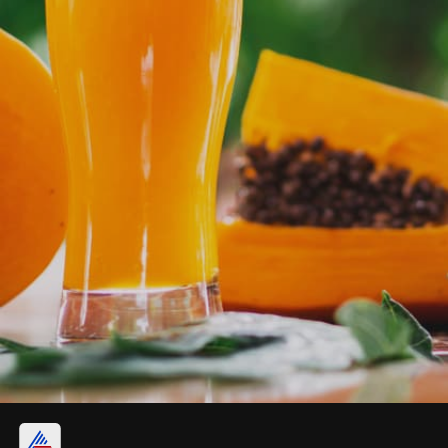
পেঁপে