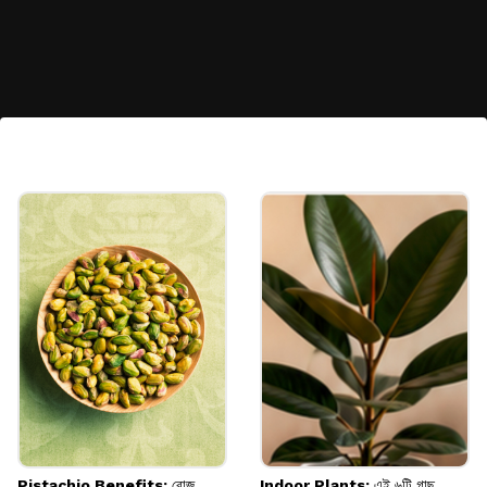
কাঁঠাল
কাঁঠালে ম্যাগনেশিয়াম, পটাশিয়াম এবং আরও অনেক
ভিটামিন রয়েছে। হার্টকে সুস্থ রাখতে কাঁঠালও একটি
দারুণ উপকারী ফল।
Image credits: freepik
Pistachio Benefits: রোজ
Indoor Plants: এই ৬টি গাছ