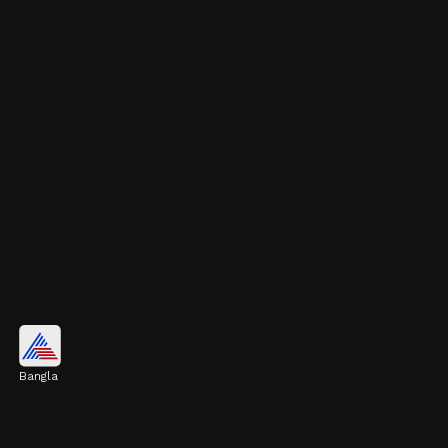
পেয়ারা
Bangla
পেয়ারায় রয়েছে ম্যাগনেশিয়াম, ভিটামিন সি এবং
অ্যান্টিঅক্সিডেন্ট। এই ফলটি হার্টের স্বাস্থ্য ও হজমশক্তি,
দুয়ের জন্যই খুব উপকারী।