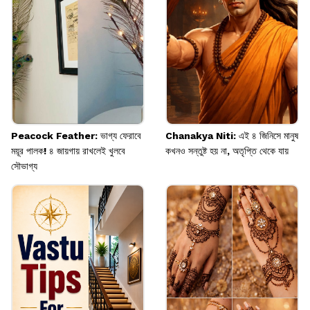
দরকার।
Image credits: pinterest
Peacock Feather: ভাগ্য ফেরাবে
Chanakya Niti: এই ৪ জিনিসে মানুষ
ময়ূর পালক! ৪ জায়গায় রাখলেই খুলবে
কখনও সন্তুষ্ট হয় না, অতৃপ্তি থেকে যায়
সৌভাগ্য