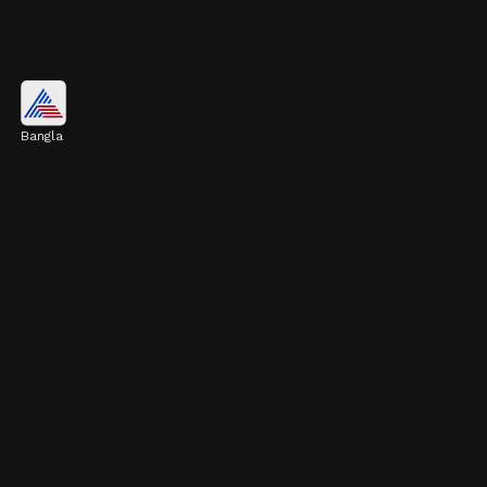
রাগ নিয়ন্ত্রণ করা জরুরি
Bangla
দাম্পত্য জীবনে রাগ নিয়ন্ত্রণ করা খুব জরুরি। সঙ্গে
দায়িত্ব ভাগ করে নেওয়াও দরকার। তাহলেই সংসারে
অশান্তি এড়ানো যায়।
Image credits: pinterest