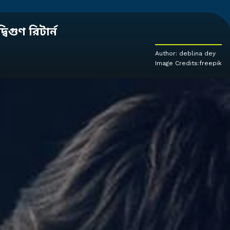
গুণ রিটার্ন
Author: deblina dey
Image Credits:freepik