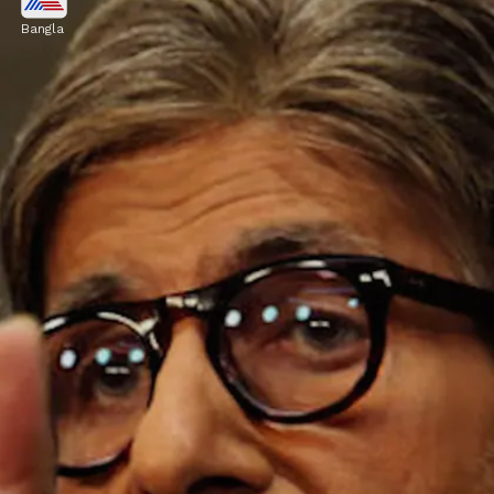
Bangla
প্রতিদিনের শুটিংয়ের ক্ষেত্রে, অমিতাভ বচ্চন বলেছেন
আবার শুটিং শুরু করতে দীর্ঘ সময় লাগবে এবং খুব
দ্রুত হয়ত তিনি সেটে ফিরতে পারবেন না।
Image credits: Getty