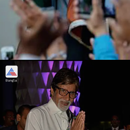
কীভাবে চোট
Bangla
মার্চ মাসে, অমিতাভ বচ্চন হায়দরাবাদে ছবির সেটে
গুরুতর আহত হন। এতে তার পাঁজর ও মাংসপেশিতে
গুরুতর আঘাত লাগে।
Image credits: Getty