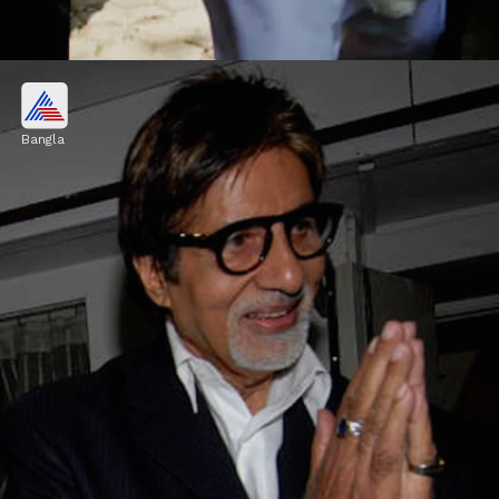
আদৌও কি সুস্থ সিনিয়র বচ্চন
Bangla
ক্রমশ সুস্থ হচ্ছেন অমিতাভ বচ্চন, তবে সেরে ওঠার
প্রক্রিয়া ধীরগতিতে এগোচ্ছে। তার বয়সে রয়েছে
স্বাস্থ্যঝুঁকিও।
Image credits: Getty