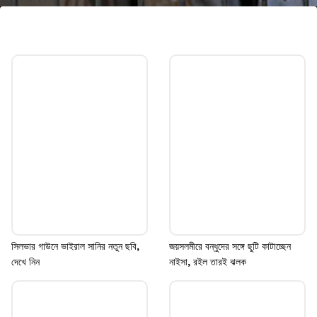
ভক্তদের শুভকামনা
যদিও সোশ্যাল মিডিয়ায় প্রতিনিয়ত তার ভক্তদের সঙ্গে
কথা বলেন অভিনেতা। একই সঙ্গে তার ভক্তরাও তার
সুস্থতার জন্য প্রতিনিয়ত প্রার্থনা করছেন।
Image credits: Getty
সিলভার গাউনে ভাইরাল সানির নতুন ছবি,
জয়সলমীরে বন্ধুদের সঙ্গে ছুটি কাটাচ্ছেন
দেখে নিন
নাইসা, রইল তারই ঝলক