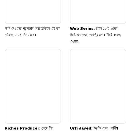
সানি দেওলের প্রস্তাব ফিরিয়েছিলে এই ছয়
Web Series: রইল ১০টি ওয়েব
নায়িকা, দেখে নিন কে কে
সিরিজের কথা, জনপ্রিয়তার শীর্ষে রয়েছে
এগুলো
Riches Producer: দেখে নিন
Urfi Javed: উরফি এখন 'বার্বি'!