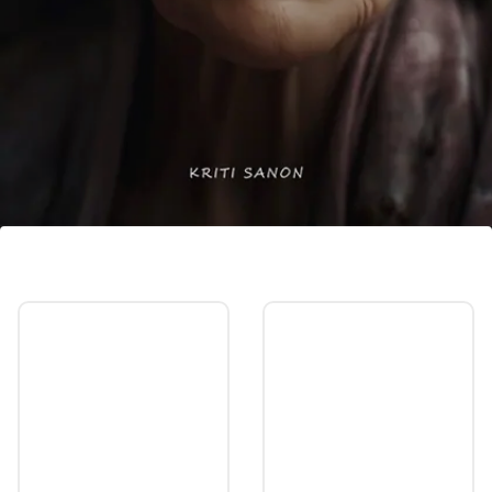
কৃতি স্যানন
কৃতি স্যাননের এআই জেনারেটেড ইমেজটি এরকম
কিছু। সোশ্যাল মিডিয়ায় বেশ ভাইরাল হয়ে যাচ্ছে এই
ছবি।
Image credits: Our own