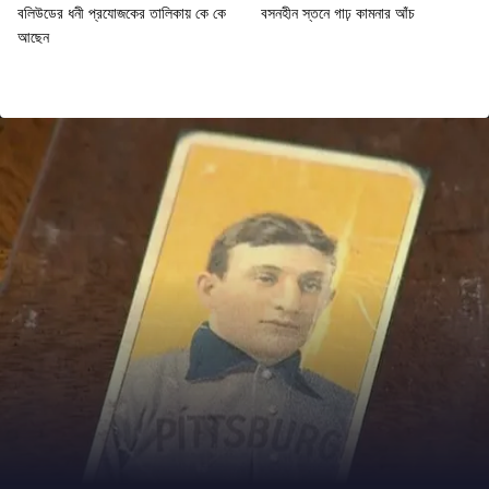
বলিউডের ধনী প্রযোজকের তালিকায় কে কে
বসনহীন স্তনে গাঢ় কামনার আঁচ
আছেন