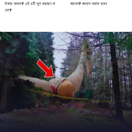
টাকার অভাব? এই ৪টি ভুল করছেন না
জানেন? জানলে অবাক হবেন
তো?