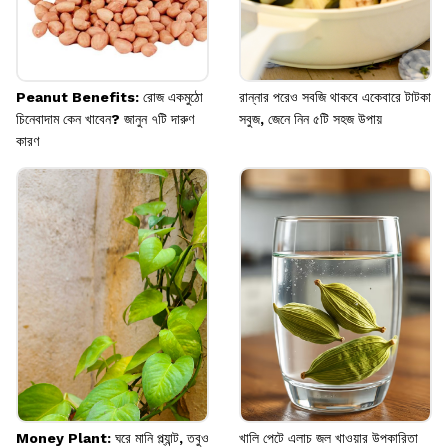
Peanut Benefits: রোজ একমুঠো
রান্নার পরেও সবজি থাকবে একেবারে টাটকা
চিনেবাদাম কেন খাবেন? জানুন ৭টি দারুণ
সবুজ, জেনে নিন ৫টি সহজ উপায়
কারণ
Money Plant: ঘরে মানি প্ল্যান্ট, তবুও
খালি পেটে এলাচ জল খাওয়ার উপকারিতা