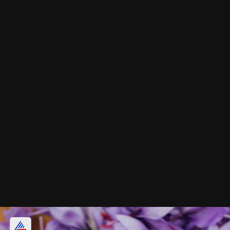
হজমশক্তি উন্নত করে