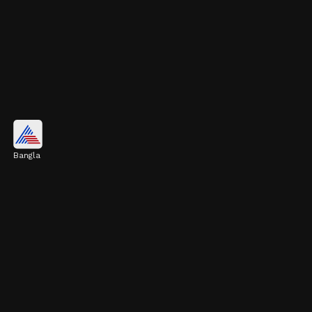
মুড ভালো রাখে
Bangla
কেশর মস্তিষ্কের 'হ্যাপি হরমোন' বাড়াতে সাহায্য করে।
তাই সকালে এটি পান করলে মানসিক চাপ ও উদ্বেগ
কমে এবং সারাদিন মন ফুরফুরে থাকে।
Image credits: Getty