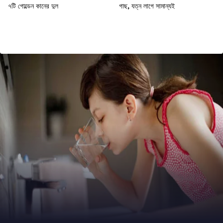
৭টি গোল্ডেন কানের দুল
গাছ, যত্ন লাগে সামান্যই