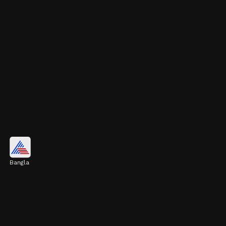
হজমশক্তি বাড়ায়
Bangla
পেট ফাঁপা, বদহজম এবং গ্যাসের মতো সমস্যা দূর
করতে ধনে জল খুব উপকারী। এটি হজমশক্তি বাড়াতে
সাহায্য করে।
Image credits: Getty