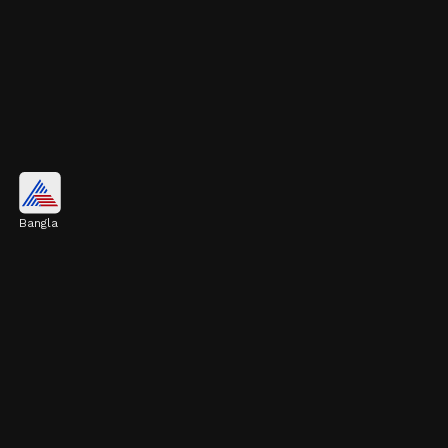
ওজন নিয়ন্ত্রণে রাখে
Bangla
ধনে জল শরীরের মেটাবলিজম বাড়াতে সাহায্য করে।
এটি অতিরিক্ত খাওয়ার প্রবণতা কমায় এবং ওজন
নিয়ন্ত্রণে রাখতে কার্যকর।
Image credits: Getty