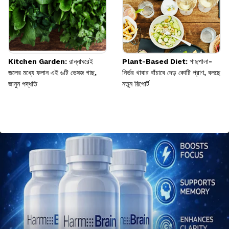
Kitchen Garden: রান্নাঘরেই
Plant-Based Diet: গাছপালা-
জলের মধ্যে ফলান এই ৬টি ভেষজ গাছ,
নির্ভর খাবার বাঁচাবে দেড় কোটি প্রাণ, বলছে
জানুন পদ্ধতি
নতুন রিপোর্ট