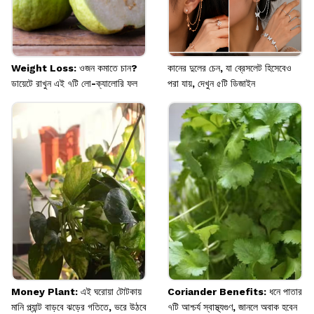
Weight Loss: ওজন কমাতে চান?
কানের দুলের চেন, যা ব্রেসলেট হিসেবেও
ডায়েটে রাখুন এই ৭টি লো-ক্যালোরি ফল
পরা যায়, দেখুন ৫টি ডিজাইন
Money Plant: এই ঘরোয়া টোটকায়
Coriander Benefits: ধনে পাতার
মানি প্ল্যান্ট বাড়বে ঝড়ের গতিতে, ভরে উঠবে
৭টি আশ্চর্য স্বাস্থ্যগুণ, জানলে অবাক হবেন