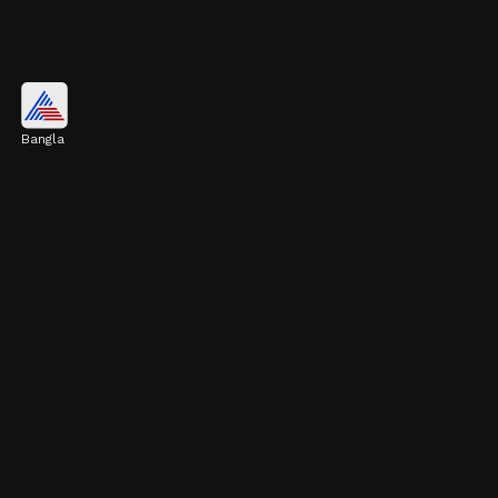
আনারস
Bangla
ভালো হজমশক্তির জন্য রোজ আনারস খাওয়া খুবই
উপকারী। এই ফল পেট ফেঁপে যাওয়ার সমস্যা প্রতিরোধ
করে।
Image credits: Getty