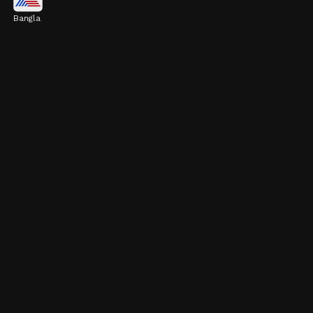
Bangla
কিউয়িতে প্রচুর পরিমাণে ফাইবার রয়েছে। এটি
হজমশক্তি বাড়াতে সাহায্য করে এবং কোষ্ঠকাঠিন্যের
সমস্যাও কমায়।
Image credits: Getty