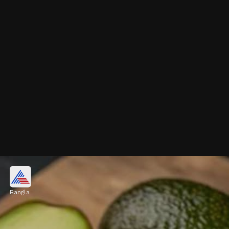
পেঁপে
Bangla
পেঁপেতে ফাইবার, ভিটামিন সি এবং অ্যান্টিঅক্সিডেন্ট
ভরপুর থাকে। ভালো হজমশক্তি ও কোষ্ঠকাঠিন্য দূর
করতে পেঁপে খেতে পারেন।