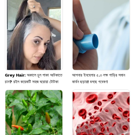
আপনার ত্বকে যদি ব্রণ, অ্যালার্জি, একজিমা বা অন্য
কোনও সমস্যা থাকে, তবে নতুন কোনও প্রোডাক্ট
ব্যবহারের আগে প্যাচ টেস্ট করে নিন।
Image credits: pinterest
Grey Hair: অকালে চুল পাকা আটকাতে
আপনার ইনহেলার ৫.৩ লক্ষ গাড়ির সমান
চান? রইল কয়েকটি সহজ ঘরোয়া টোটকা
কার্বন ছড়ায়! বলছে গবেষণা