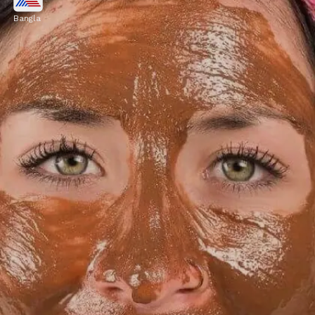
ফেশিয়াল!
Bangla
৫ থেকে ৭ মিনিট হালকা স্টিম বা ভাপ নিন। এতে ত্বকের
পোরস খুলে যাবে এবং ময়লা বেরিয়ে আসতে সাহায্য
করবে। খুব গরম ভাপ ত্বকের ক্ষতি করতে পারে, তাই
সতর্ক থাকুন।
Image credits: pinterest