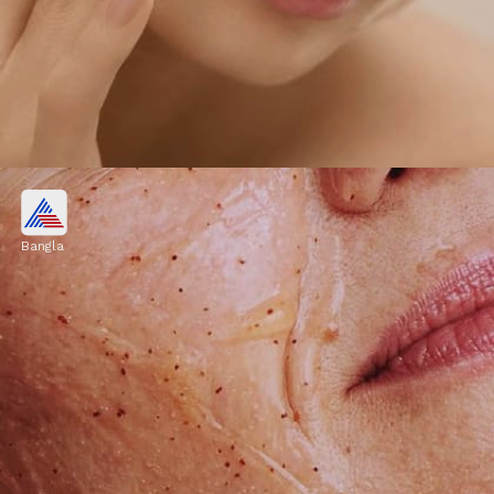
পার্লারের টাকা বাঁচিয়ে বাড়িতেই করুন
ফেশিয়াল!
Bangla
ফেশিয়ালের শুরুতেই মুখ ভালো করে পরিষ্কার করুন।
আপনার ত্বকের ধরন অনুযায়ী হালকা ফেসওয়াশ বা
ক্লিনজার ব্যবহার করুন। ত্বক পরিষ্কার থাকলে পরের
ধাপগুলো আরও কার্যকরী হবে।
Image credits: social media