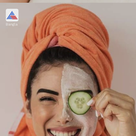
পার্লারের টাকা বাঁচিয়ে বাড়িতেই করুন
ফেশিয়াল!
Bangla
ত্বকের জেল্লা সব সময় ধরে রাখতে পর্যাপ্ত জল পান
করুন। মরসুমি ফল ও সবুজ শাকসবজি খান। ৭-৮ ঘণ্টা
ঘুমান এবং রোদে বেরোনোর আগে অবশ্যই সানস্ক্রিন
লাগান।
Image credits: PINTEREST