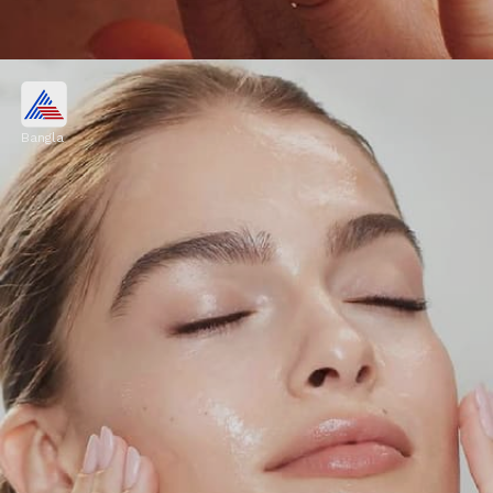
পার্লারের টাকা বাঁচিয়ে বাড়িতেই করুন
ফেশিয়াল!
Bangla
মুখ পরিষ্কার করার পর, হালকা স্ক্রাব দিয়ে ২-৩ মিনিট
ম্যাসাজ করুন। এতে ত্বকের মরা কোষ উঠে গিয়ে ত্বক
মসৃণ দেখাবে। আপনার ত্বক সংবেদনশীল হলে খুব বেশি
ঘষবেন না।
Image credits: social media