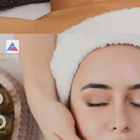
পার্লারের টাকা বাঁচিয়ে বাড়িতেই করুন
ফেশিয়াল!
Bangla
ফেশিয়ালের পর ত্বককে হাইড্রেটেড রাখা খুব জরুরি।
আপনার ত্বকের ধরন অনুযায়ী ভালো ময়শ্চারাইজার
লাগান। দিনের বেলায় বাইরে বেরোলে SPF 30 বা তার
বেশিযুক্ত সানস্ক্রিন অবশ্যই ব্যবহার করুন।
Image credits: PINTEREST