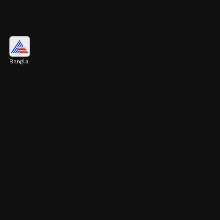
সর্ষের খোল বা নিম খোল
Bangla
সর্ষের খোল বা নিম খোল জলে ভিজিয়ে পচিয়ে নিন।
এরপর সেই জল পাতলা করে গাছের গোড়ায় দিলে
দারুণ ফলন পাবেন।
Image credits: Getty