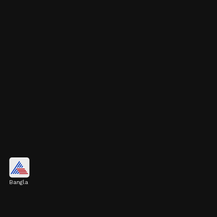
রঙ, স্বাদ ও গন্ধের জন্য
Bangla
চায়ের রঙ ধরতে শুরু করলে দুধ আর চিনি মিশিয়ে
আরও ৩-৪ মিনিট ফোটান। এই পদ্ধতিতেই চায়ে আসবে
গাঢ় রঙ, কড়া স্বাদ আর দারুণ সুগন্ধ।