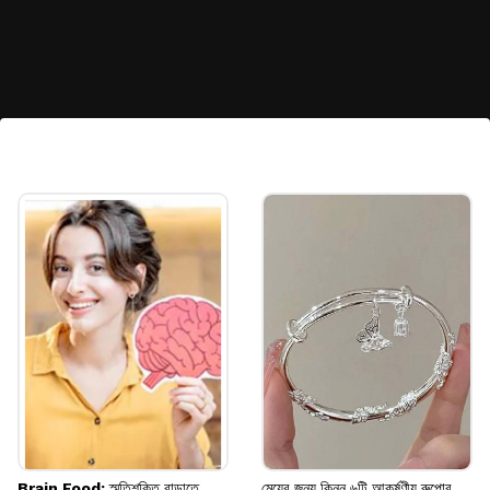
পান-পাতার শেপের সোনার টপস
এই সোনার টপসের ডিজাইনটি পান পাতার আকারে
তৈরি। এর নীচের দিকে রয়েছে সূক্ষ্ম চেন-এর লটকন।
৩-৪ গ্রামের মধ্যেই আপনি এটি বানিয়ে নিতে পারেন।
Image credits: Pinterest
Brain Food: স্মৃতিশক্তি বাড়াতে
মেয়ের জন্য কিনুন ৬টি আকর্ষণীয় রুপোর