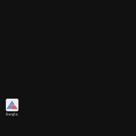
ডাবল লকেটের ব্রেসলেট
Bangla
একটি লকেটের বদলে দুটি লকেট দেওয়া ব্রেসলেটও
কিনতে পারেন। এটি হাতে বেশ ভরাট দেখায়। এই ধরনের
ব্রেসলেট আপনি সহজেই ২ থেকে ৩ হাজার টাকার মধ্যে