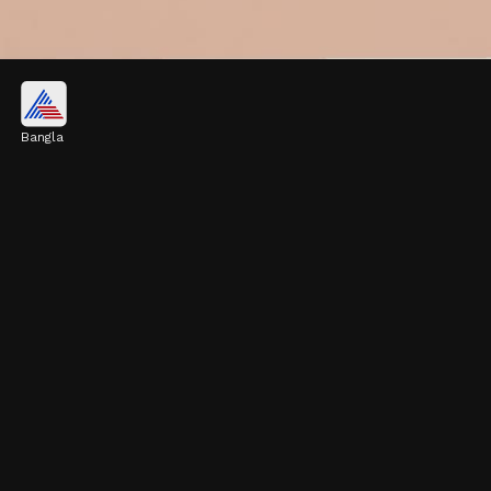
বল লকেট দেওয়া ব্রেসলেটের ডিজাইন
Bangla
বল ডিজাইনের লকেট দেওয়া ব্রেসলেটগুলি দেখতে
সাধারণ হলেও বেশ আকর্ষণীয়। যারা হালকা লকেট
পছন্দ করেন, তারা এই ধরনের রুপোর ব্রেসলেট কিনতে
পারেন।
Image credits: instagram