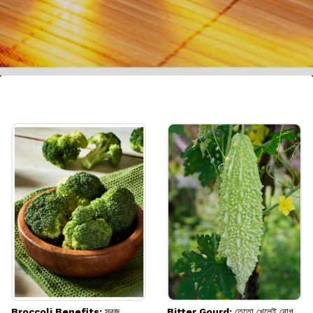
হলুদকে ডায়েটে যোগ করুন
হলুদে থাকা কারকিউমিন পেটের সমস্যা কমাতে সাহায্য
করে এবং শরীরের রোগ প্রতিরোধ ক্ষমতা বাড়ায়। এটি
দুধের সঙ্গে মিশিয়ে বা গরম জলে গুলে খেতে পারেন।
Image credits: Getty
Broccoli Benefits: সবুজ
Bitter Gourd: তেতো খেলেই রোগ