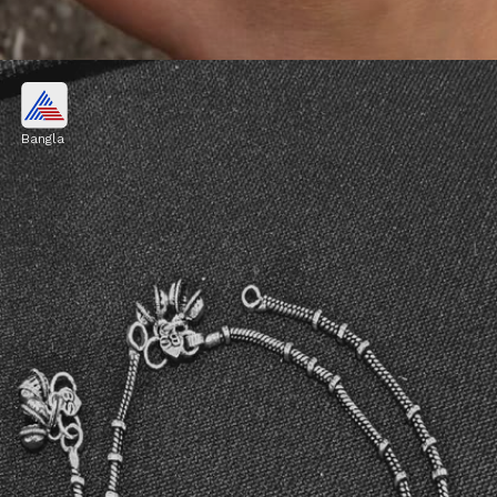
বিডস ডিটেলিং অ্যাঙ্কলেট
Bangla
ছোট ছোট রুপোর পুঁতি বা বিডস দিয়ে সাজানো
অ্যাঙ্কলেট দেখতে খুব এলিগ্যান্ট লাগে। সাধারণ জুতার
সঙ্গেও এটি আপনার অফিস লুককে আকর্ষণীয় ও ট্রেন্ডি
করে তোলে।
Image credits: pinterest