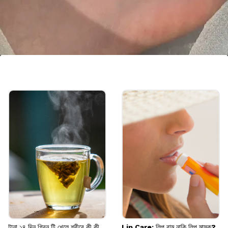
চার্ম স্টাইল অ্যাঙ্কলেট
ছোট ছোট রুপোর চার্ম ও ডট দেওয়া অ্যাঙ্কলেট আপনার
অফিস ফ্যাশনে একটা ট্রেন্ডি ছোঁয়া এনে দেয়। এটি
পরলে সাধারণ সাজও খুব স্টাইলিশ ও আকর্ষণীয়
দেখায়।
Image credits: pinterest
টানা ১৪ দিন গ্রিন টি খেলে শরীরে কী কী
Lip Care: লিপ বাম নাকি লিপ মাস্ক?