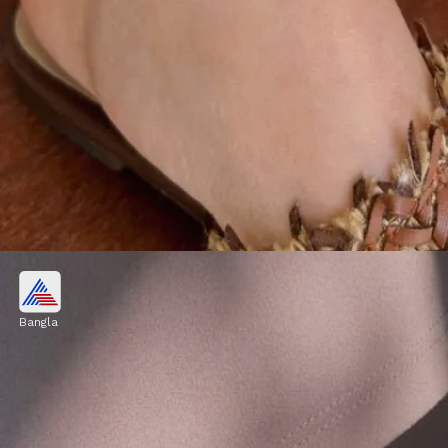
মিনিমাল ডটেড চেন অ্যাঙ্কলেট
Bangla
সাধারণ চেনের উপর ছোট ছোট রুপোর ডট দেওয়া
অ্যাঙ্কলেট অফিসে পরার জন্য দারুণ ক্লাসি। ফর্মাল
ট্রাউজার, কুর্তি বা ওয়েস্টার্ন পোশাকের সঙ্গে এটি
সহজেই পরা যায়।
Image credits: pinterest