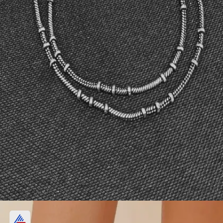
অক্সিডাইজড ডটেড অ্যাঙ্কলেট