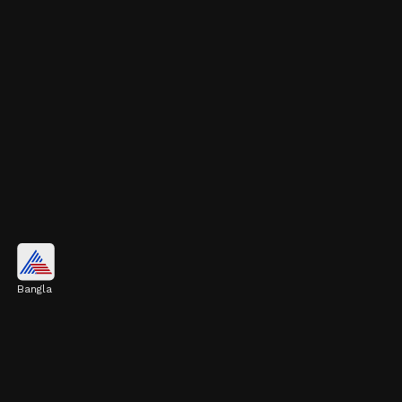
স্বাস্থ্যকর খাবার খান
Bangla
স্বাস্থ্যকর খাবার শরীরকে জরুরি পুষ্টি জোগায়। এটি
এনার্জি বাড়াতে এবং রোগ প্রতিরোধ ক্ষমতা শক্তিশালী
করতে সাহায্য করে।
Image credits: Getty