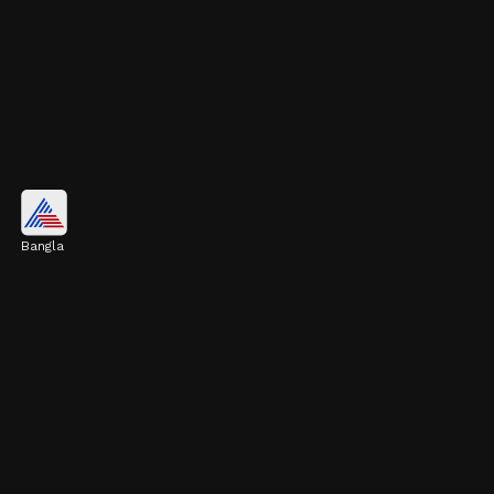
পর্যাপ্ত জল পান করুন
Bangla
শরীর থেকে টক্সিন বের করে দিতে এবং কোষের
কার্যকারিতা বজায় রাখতে রোজ ৮-১০ গ্লাস জল পান
করুন।
Image credits: Getty