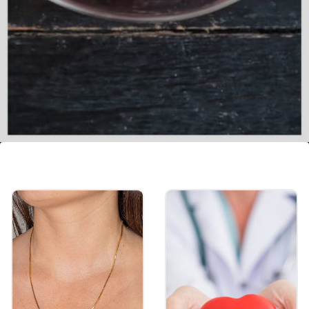
লবঙ্গ চা
লবঙ্গ চা-তে ক্যালোরির পরিমাণ খুব কম। এই চা
হজমশক্তি বাড়িয়ে এবং মেটাবলিজম উন্নত করে দ্রুত
ওজন কমাতে সাহায্য করে।
Image credits: Getty