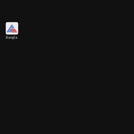
দারচিনি চা
Bangla
দারচিনি চা শুধু রক্তে খারাপ কোলেস্টেরলের মাত্রা
কমায় না, এটি ওজন বাড়তেও বাধা দেয়। শরীরের
অতিরিক্ত মেদ কমাতেও এই চা খুব কার্যকর।
Image credits: Getty