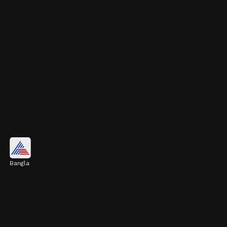
কেন হয় কোষ্ঠকাঠিন্য?
Bangla
ভুল খাদ্যাভ্যাস, শরীরে জলের অভাব, মানসিক চাপ
এবং শরীরচর্চার অভাব—এগুলোই কোষ্ঠকাঠিন্যের
কয়েকটি সাধারণ কারণ।
Image credits: Getty