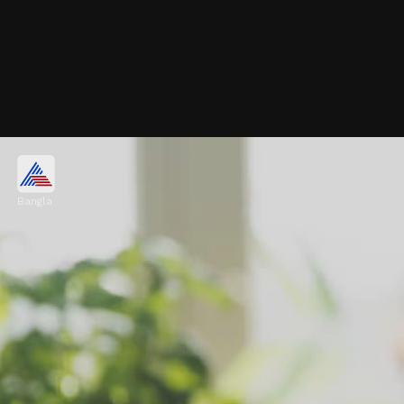
নিয়মিত কোন পানীয়গুলি খাবেন?
Bangla
এবার এমন কয়েকটি পানীয়র কথা বলব, যা হজমে
সাহায্য করে এবং কোষ্ঠকাঠিন্যের সমস্যা দূর করে।
আপনার প্রতিদিনের রুটিনে এগুলি যোগ করতে পারেন।
Image credits: Getty