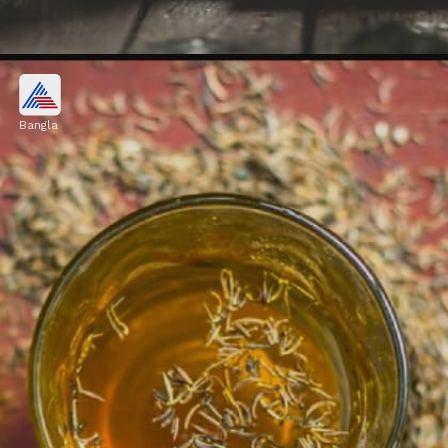
হালকা গরম লেবুর জল
Bangla
হালকা গরম লেবুর জল দিয়ে দিন শুরু করলে
কোষ্ঠকাঠিন্যের সমস্যা প্রতিরোধ করা যায়। লেবুতে প্রচুর
পরিমাণে ভিটামিন সি এবং অ্যান্টিঅক্সিডেন্ট থাকে।
Image credits: Social Media