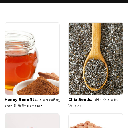
আদা চা
আদা হজমশক্তি বাড়াতে এবং পেটের অস্বস্তি কমাতে
সাহায্য করে। এক কাপ গরম আদা চা খেলে হজম
প্রক্রিয়া উদ্দীপিত হয় এবং মলত্যাগ সহজ হয়।
Image credits: Getty
Honey Benefits: রোজ ডায়েটে মধু
Chia Seeds: আপনি কি রোজ চিয়া
রাখলে কী কী উপকার পাবেন?
সিড খান?