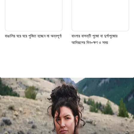
বাঙালির ঘরে ঘরে পুজিত হচ্ছেন মা অন্নপূর্ণা
বাংলার বাসন্তী পুজো বা দুর্গাপুজোর
আদিরূপের দিন-ক্ষণ ও সময়