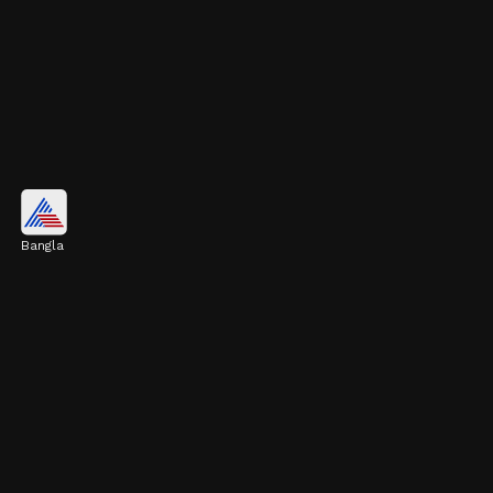
নীল উৎসবের সূচণার পৌরানিক কাহিনি
Bangla
বাসর ঘরে নীলাবতী শিবকে মোহিত করেন এবং পরে
মক্ষিপারূপ ধরে ফুলের সঙ্গে জলে নিক্ষিপ্ত হয়ে মৃত্যুবরণ
করেন
Image credits: Getty