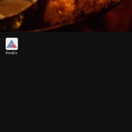
নীল ষষ্ঠীর উৎসবের বিশেষত্ব
Bangla
নিম বা বেল কাঠ থেকে নীলের মূর্তি তৈরি হয়।
চৈত্রসংক্রান্তির আগে নীলকে মণ্ডপ থেকে নিচে নামানো
হয়। নীলপূজার আগের দিন অধিবাস, অধিক রাতে বিয়ে
উপলক্ষে সকল দেবতাকে আমন্ত্রণ করা হয়
Image credits: Getty