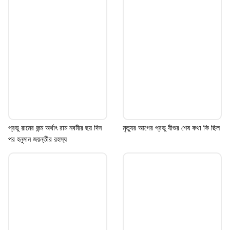
হয়ে থাকে। নীল সন্ন্যাসীরা ও শিব-দুর্গার সঙেরা নীলকে
সুসজ্জিত করে গীতিবাদ্য সহযোগে বাড়ি বাড়ি ঘোরান
এবং ভিক্ষা সংগ্রহ করেন।
Image credits: Getty
প্রভু রামের জন্ম অর্থাৎ রাম নবমীর ছয় দিন
মৃত্যুর আগের প্রভু যীশুর শেষ কথা কি ছিল
পর হনুমান জয়ন্তীর রহস্য