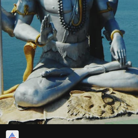
নীল উৎসবের সূচণার পৌরানিক কাহিনি