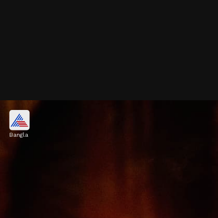
নীল ষষ্ঠীর উৎসবের বিশেষত্ব
Bangla
সন্তানের মঙ্গল কামনায় হিন্দু নারীরা সারাদিন উপবাস
রেখে সন্তানের আয়ু বৃদ্ধির কামনায় 'নীল ষষ্ঠী'র ব্রত
করে। নীলপূজার পর সন্ধ্যাবেলায় শিবমন্দিরে বাতি দিয়ে
জলগ্রহণ করে
Image credits: Getty