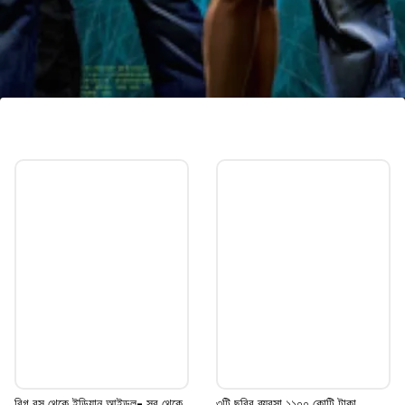
ধুম ২
ধুম ২ ছবিতে দেখা গিয়েছে ঐশ্বর্য ও অভিষেককে। এই
ছবিতে জুটি না বাঁধলেও অভিনয় করেন ঐশ্বর্য ও
অভিষেক।
Image credits: Facebook
বিগ বস থেকে ইন্ডিয়ান আইডল- সব থেকে
৩টি ছবির ব্যবসা ১১০০ কোটি টাকা,