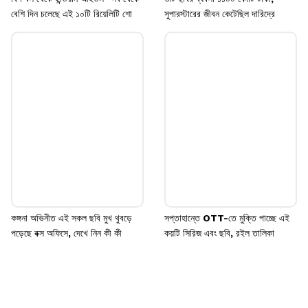
বেশি দিন চলেছে এই ১০টি রিয়েলিটি শো
সুপারস্টারের জীবন কেটেছিল দারিদ্রে
কঙ্গনা অভিনীত এই সকল ছবি মুখ থুবড়ে
সপ্তাহান্তে OTT-তে মুক্তি পাচ্ছে এই
পড়েছে বক্স অফিসে, দেখে নিন কী কী
কয়টি সিরিজ এবং ছবি, রইল তালিকা