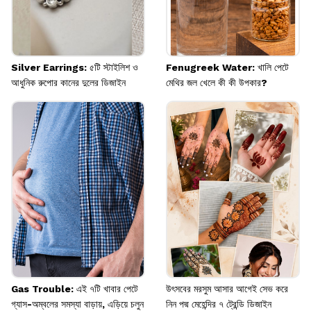
Silver Earrings: ৫টি স্টাইলিশ ও
Fenugreek Water: খালি পেটে
আধুনিক রুপোর কানের দুলের ডিজাইন
মেথির জল খেলে কী কী উপকার?
Gas Trouble: এই ৭টি খাবার পেটে
উৎসবের মরসুম আসার আগেই সেভ করে
গ্যাস-অম্বলের সমস্যা বাড়ায়, এড়িয়ে চলুন
নিন পদ্ম মেহেন্দির ৭ ট্রেন্ডি ডিজাইন