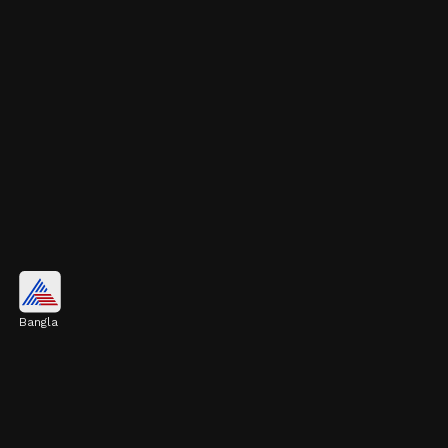
রাবার প্ল্যান্ট
Bangla
রাবার প্ল্যান্টের পাতাগুলো বেশ বড় আকারের হয়।
সামান্য যত্ন করলেই এই গাছ খুব ভালোভাবে বাড়ে। এটি
ঘরের বাতাস পরিশুদ্ধ করতেও দারুণ কার্যকর।
Image credits: Getty