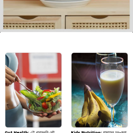
অ্যারিকা পাম
অ্যারিকা পাম গাছ রাখলে ঘরের ভেতরের আর্দ্রতা বজায়
থাকে। এর পাশাপাশি এই গাছটি বাতাস পরিশুদ্ধ করতেও
দারুণভাবে সাহায্য করে।
Image credits: Getty
Gut Health: এই খাবারগুলি পেট
Kids Nutrition: বাচ্চাদের দুধ-কলা