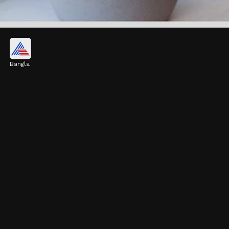
অ্যালোভেরা
Bangla
অ্যালোভেরা বা ঘৃতকুমারীর অনেক স্বাস্থ্যগুণ রয়েছে।
সামান্য যত্নেই এই গাছ খুব ভালো বাড়ে। এটি ঘরের
বাতাসকে বিশুদ্ধ করতেও সক্ষম।
Image credits: Getty