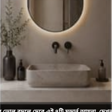
র ভোল বদলে দেবে এই ৭টি মডার্ন আয়না, দেখু