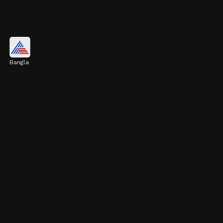
রক্তে শর্করার মাত্রা নিয়ন্ত্রণ করে
Bangla
গবেষণা অনুযায়ী, পেয়ারা খেলে রক্তে শর্করার মাত্রা
নিয়ন্ত্রণে থাকে। এটি ইনসুলিন প্রতিরোধ ক্ষমতাও উন্নত
করে।
Image credits: Getty