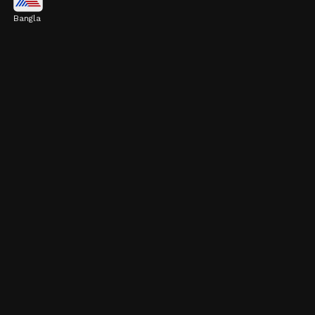
Bangla
পেয়ারায় থাকা উচ্চ পটাশিয়াম এবং দ্রবণীয় ফাইবার
শরীরের খারাপ কোলেস্টেরলের মাত্রা কমাতে সাহায্য
করে।
Image credits: Getty