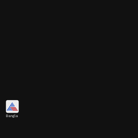
ত্বকের বলিরেখা কমায়
Bangla
নিয়মিত পেয়ারা খেলে ত্বকের বলিরেখা কমে। এটি
ত্বকের স্থিতিস্থাপকতা উন্নত করে এবং ত্বকের ক্ষতি হওয়া
থেকে বাঁচায়।