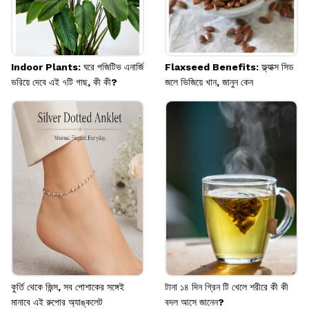
Indoor Plants: ঘরে পজিটিভ এনার্জি
Flaxseed Benefits: ফ্ল্যাক্স সিড
ভরিয়ে দেবে এই ৭টি গাছ, কী কী?
জলে ভিজিয়ে খান, জানুন কেন
কুর্তি থেকে জিন্স, সব পোশাকের সঙ্গেই
টানা ১৪ দিন গ্রিন টি খেলে শরীরে কী কী
মানাবে এই রুপোর অ্যাঙ্কলেট
বদল আসে জানেন?