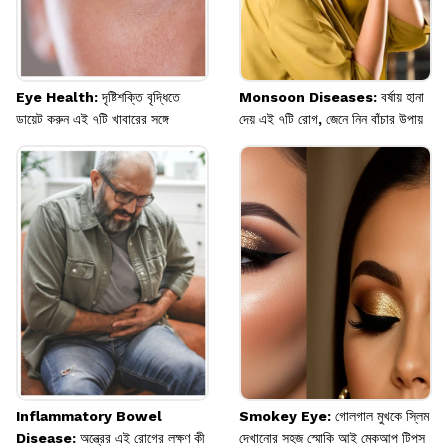
Eye Health: দৃষ্টিশক্তি বৃদ্ধিতে
Monsoon Diseases: বর্ষায় হানা
ডায়েট করুন এই ৭টি খাবারের সঙ্গে
দেয় এই ৭টি রোগ, জেনে নিন বাঁচার উপায়
Inflammatory Bowel
Smokey Eye: গোলগাল মুখকে স্লিম
Disease: অন্ত্রের এই রোগের লক্ষণ কী
দেখানোর সহজ স্মোকি আই মেকআপ টিপস