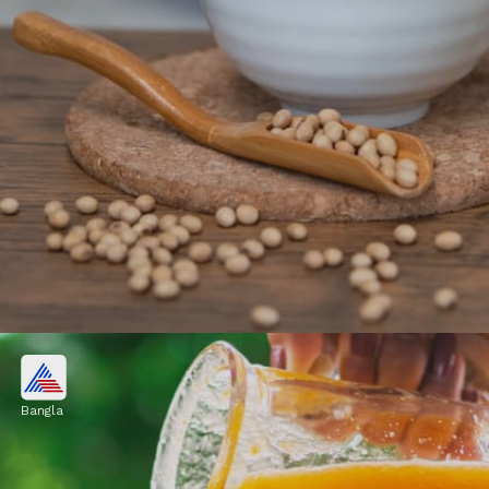
সয়াবিন
Bangla
সয়াবিনে উচ্চ মাত্রায় ক্যালসিয়াম, প্রোটিন এবং
আইসোফ্ল্যাভোনস (উদ্ভিজ্জ ইস্ট্রোজেন) থাকে। এই
কারণে হাড়ের স্বাস্থ্যের জন্য সয়াবিন খুব উপকারী।