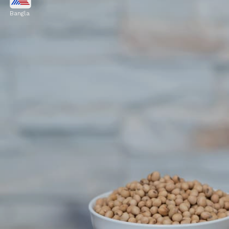
Bangla
আমন্ড, চিয়া বীজ এবং ফ্ল্যাক্স সিডে প্রচুর পরিমাণে
ম্যাগনেসিয়াম, ফসফরাস এবং ক্যালসিয়াম রয়েছে। এই
সব উপাদানই হাড়ের স্বাস্থ্যের জন্য খুব জরুরি।
Image credits: Getty