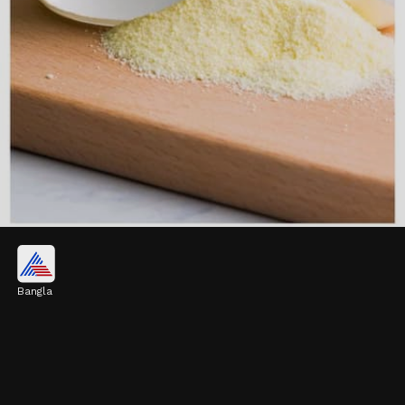
দুগ্ধজাত পণ্য
Bangla
দুধ, দই, চিজ ক্যালসিয়ামের দারুণ উৎস। এই
খাবারগুলি হাড়ের ঘনত্ব বাড়াতে সাহায্য করে, যা হাড়কে
ভেতর থেকে মজবুত করে তোলে।
Image credits: Getty