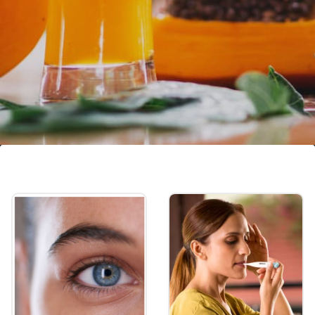
পেঁপে
পেঁপে হাড়ের স্বাস্থ্যের জন্য খুবই ভাল। এতে প্রচুর
পরিমাণে ভিটামিন কে রয়েছে, যা হাড়ের খনিজ গঠনে
(bone mineralization) সাহায্য করে।
Image credits: Getty