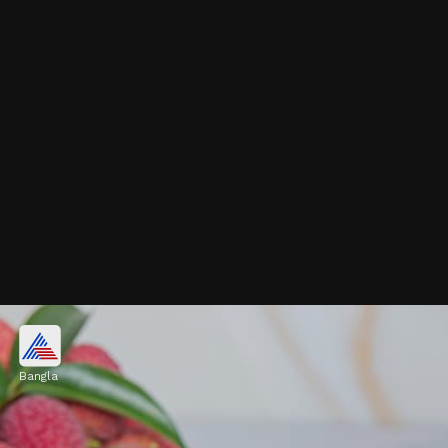
ত্বকের স্বাস্থ্য ভালো রাখে
Bangla
লিচুতে থাকা ভিটামিন সি ত্বকের স্বাস্থ্যের জন্য খুবই
উপকারী। এটি ত্বকের ঔজ্জ্বল্য বাড়ায় এবং বলিরেখা বা
বয়সের ছাপ পড়া রোধ করে।