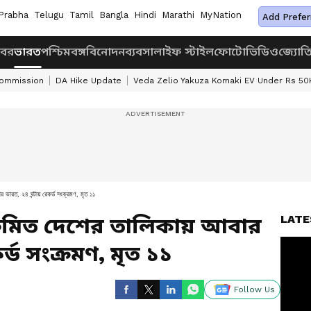
Prabha
Telugu
Tamil
Bangla
Hindi
Marathi
MyNation
Add Prefer
খবর
ভারত
পশ্চিমবঙ্গ
বিনোদন
ব্যবসা
লাইফ স্টাইল
ফোটো
ভিডিও
জ্যোত
Commission
DA Hike Update
Veda Zelio Yakuza Komaki EV Under Rs 50
ার ভারত, ২৪ ঘন্টায় রেকর্ড সংক্রমণ, মৃত ১১
LATE
সংক্রমিত দেশের তালিকায় আবার
র্ড সংক্রমণ, মৃত ১১
Follow Us