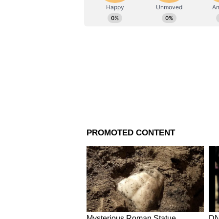
ভারত আবার বিশ্বের সবচেয়ে বেশি সং
ওয়ার্ল্ডোমিটারের তথ্য অনুসারে, 
যেখানে সর্বাধিক সংখ্যক সংক্রামিত প
৯৭২৪ জনকে সংক্রামিত পাওয়া গেছে। 
জন, ফ্রান্সে ৬০২৭ জন আক্রান্ত হয
গেছে।
উল্লেখ্য, দৈনিক আক্রান্তের সংখ্যার প
একইসঙ্গে গত সাত দিনে যেভাবে করোনা
সর্বোচ্চ। ভারত গত সপ্তাহে ২৬ মার্চ
হয়েছে, যা আগের সপ্তাহের সংখ্যার ত
সংখ্যা দ্বিগুণ হয়েছে ৭ দিনেরও কম
যখন দৈনিক পরিসংখ্যান এক সপ্তাহের ম
এবার বিশেষজ্ঞরা মনে করছেন, XBB.1.