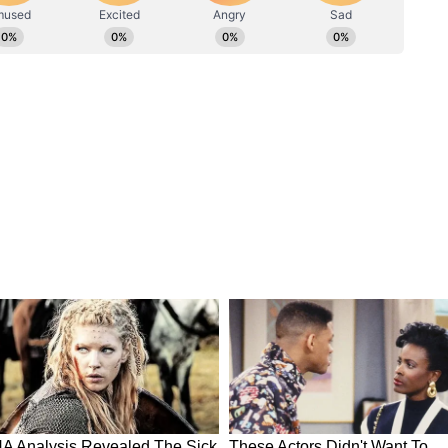
ক্রমিত পাঁচটি দেশের তালিকায় অন্তর্ভুক্ত হয়েছে
ভারত আবারও পাঁচটি দেশের তালিকায় যোগ দিয়েছে
াওয়া গেছে। রবিবার, দক্ষিণ কোরিয়ায় সর্বাধিক
দ্বিতীয় নম্বরে, রাশিয়ায় ৯,৫৯১ জন, জাপানে ৬২৯০
়েছেন। এর পরে, ভারতে ৩,৬৪১ জনকে সংক্রামিত পাওয়া
রিপ্রেক্ষিতে, এটি গত ৬ মাসের মধ্যে সর্বোচ্চ সংখ্যা।
 আক্রান্তের সংখ্যা বেড়েছে তা তৃতীয় তরঙ্গের পর
 থেকে ১ এপ্রিলের মধ্যে ১৮,৪৫০ টি নতুন কেস নথিভুক্ত
ুলনায় ( ৮৭৮১ ) দ্বিগুণেরও বেশি। করোনা আক্রান্তের
 সময়ে। শেষবার তৃতীয় তরঙ্গের সময় এমনটি ঘটেছিল
ধ্যে দ্বিগুণ হয়েছিল।
16 ভ্যারিয়েন্ট এবার করোনা গ্রাফে হঠাৎ বৃদ্ধির জন্য