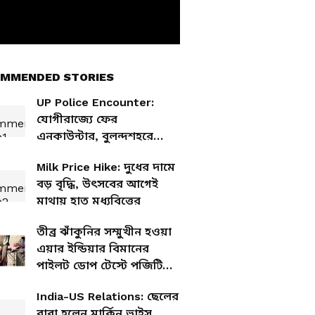
MMENDED STORIES
UP Police Encounter:
যোগীরাজ্যে ফের
এনকাউন্টার, বুলন্দশহরে
পুলিশের গুলিতে খতম
Milk Price Hike: দুধের দামে
নাবালিকা ধর্ষণ-খুনে অভিযুক্ত
বড় বৃদ্ধি, উৎসবের আগেই
মাথায় হাত মধ্যবিত্তের
তীব্র ঝাঁকুনির সম্মুখীন হওয়া
এয়ার ইন্ডিয়ার বিমানের
পাইলট ডোপ টেস্টে পজিটিভ,
বসিয়ে দেওয়া হল
India-US Relations: ছেলের
বাবা হলেন মার্কিন ভাইস