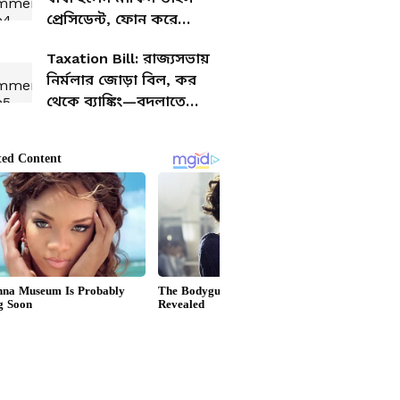
প্রেসিডেন্ট, ফোন করে
শুভেচ্ছা জানালেন মোদী
Taxation Bill: রাজ্যসভায়
নির্মলার জোড়া বিল, কর
থেকে ব্যাঙ্কিং—বদলাতে
চলেছে অনেক নিয়ম