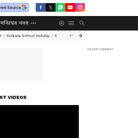
red Source
িষ
বিশ্বের খবর
K
Kolkata School Holiday
Kolkata Weather Update
West Bengal Wea
ST VIDEOS