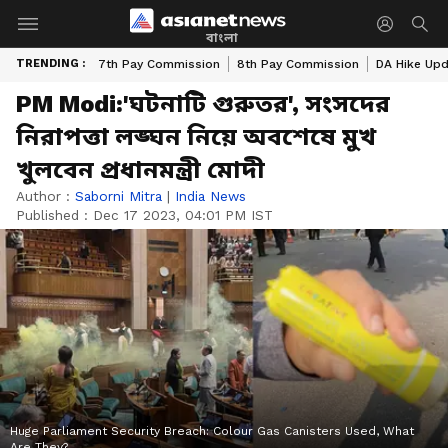
বাংলা
TRENDING :
7th Pay Commission
8th Pay Commission
DA Hike Up
PM Modi:'ঘটনাটি গুরুতর', সংসদের
নিরাপত্তা লঙ্ঘন নিয়ে অবশেষে মুখ
খুলবেন প্রধানমন্ত্রী মোদী
Author :
Saborni Mitra
|
India News
Published :
Dec 17 2023, 04:01 PM IST
Huge Parliament Security Breach: Colour Gas Canisters Used, What
Are They?