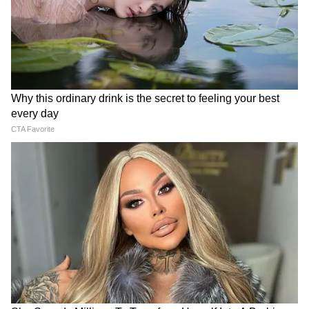
6
10
Image Credit :
Getty
আসল আটলান্টিস
সমুদ্রের তলায় আস্ত শহরের ধ্বংসস্তূপ। কিন্তু কোথা
থেকে এল তার কোনও প্রমাণ নেই। তবে দার্শনিক
সেবাস্তিয়ান বলেছিলেন, মানুষের বিশ্ব একটি
জগাখিচুড়ি। তাহলে জলের তলায় কেন জীবন
থাকবে না। যদিও বিজ্ঞানীরা মনে করেন, ডুব শহরটি
গ্রিসের ডেলোস দ্বীপের কাছেই অবস্থিত- এটি
পরিকল্পিত শহরই। তৈরি হয়েছিল জলের তলায়।