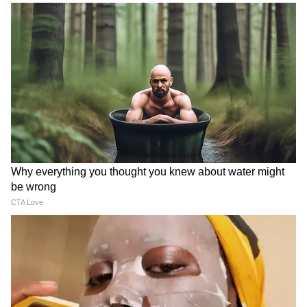
Image Credit :
Getty
বাল্টিক সাগরে অসঙ্গতি
২০১১ সালে দুই গবেষক গুপ্তধনের সন্ধানে বাল্টিক
সাগরের তলদেশে কিছু সোনার ছবি তুলেছিল।
তদন্তে জানা গিয়েছিল সেখানে সোনার থাকা প্রায়
অসম্ভব। অনেকেই দাবি করে কোনও ভিন গ্রহের
যান সেখানে ডুবে গিয়েছিল। তাতেই এই অসঙ্গতি।
কিন্তু সত্য এখনও সামনে আসেনি।
4
10