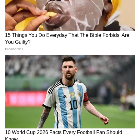
Image Credit :
Getty
অস্বাভাবিক শব্দ
মাঝসমুদ্রে মাঝে মাঝে অস্বাভাবিক শব্দ শোনা যায়।
কখনও কারও নাম ধরে ডাকা হচ্ছএ বলে মনে হয়।
কখনও আবার মনে হয় কেউ আর্তনাদ করছে।
সবথেকে বেশি শোনা যায় 'দ্যা ব্লুপ' 'জুলিয়া' এই
শব্দ দুটি। কিন্তু কিসের শব্দ? পরিষ্কার নয়
বিজ্ঞানীদের কাছে। অনেকেই মনে করেন আইসবার্গে
ধাক্কা লাগার শব্দ।
5