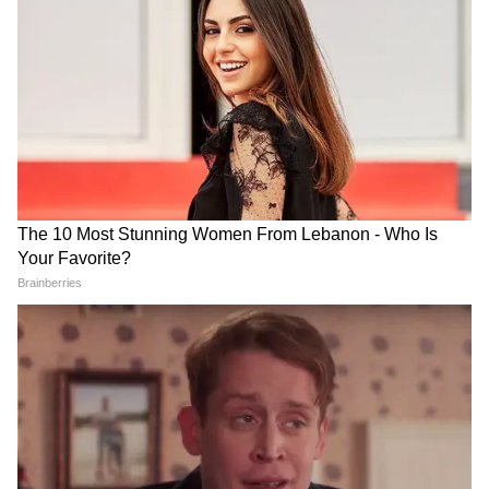
Image Credit :
Getty
মারিয়ান ট্রেঞ্জ
মহাসাগরের গভীরতম বিন্ধু। যা ৩৬ ২০১ ফুট গভীর
অবস্থিত। এখানে ধরে যাবে আস্ত মাউন্ট এভারেস্ট।
তার ওপরএ ৭ হাজার ফুট অতিরিক্ত জল জমা হয়ে
থাকবে। কিন্তু এই মারিয়ান ট্রেঞ্জে কোনও অভিযানই
সফল হয় না।