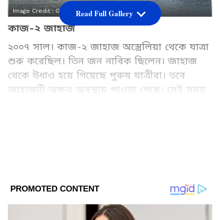
Image Credit :
Getty
Read Full Gallery
কাজ-২ জাহাজ
২০০৭ সাল। কাজ-২ জাহাজ অস্ত্রেলিয়া থেকে যাত্রা
শুরু করেছিল। তিন জন নাবিক ছিলেন। জাহাজ
থেকে উধাও হয়ে গিয়েছে পুরুষ যাত্রীরা। তবে
জাহাজটি অক্ষত অবস্থায় পাওয়া গেছে। সেই সময়
জাহাজের মোটর চলছিল। চালু ছিল ল্যাপটপও।
রহস্য এখনও অধরা।
Add Asianetnews Bangla as a Preferred
Source
2
10