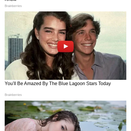
10
Image Credit :
Getty
বারমেজার ভূতুড়ে দ্বীপ
বারমেজা নামে একটি দ্বীপ ১৬ শতক থেকে বর্তমান
পর্যন্ত বেশ কয়েকটি মানচিত্র এবং চার্টে পাওয়া
গেছে, তবে, সাম্প্রতিক জরিপকারীরা যখন ২০০৯
সালে এলাকাটি অন্বেষণ করতে বেরিয়েছিলেন,
তখন দ্বীপটি রহস্যজনকভাবে অদৃশ্য হয়ে গিয়েছিল।
এই ঘটনাটিকে "ফ্যান্টম দ্বীপপুঞ্জ" বলা হয়। তবে
এখনও এই দ্বীপটির কোনও সন্ধান নেই।