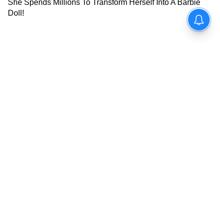
7
10
Image Credit :
Getty
১৯৬৮ সালে সাবমেরিন নিখোঁজ
একই বছর পরপর চারটি সাবমেরিন নিখোঁজ
হয়েছিল। এগুলি হল USS Scorpion, সোভিয়েত
সাবমেরিন K-129,ফরাসি সাবমেরিন Minerve এবং
INS ডাকার। চারটি দৈত্যাকার সাবমেরিন পুরোপুরি
লোপাট। কোনও যন্ত্রাংশ পর্যন্ত উদ্ধার হয়নি। বন্দর
থেকে ছাড়ার মাত্র ২ ঘণ্টা পরে উধাও হয়। কিন্ত
কেন- এই প্রশ্নের উত্তর আজও নেই চারটি দেশের