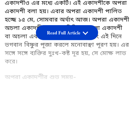
একাদশীও এর মধ্যে একটি। এই একাদশীকে অপরা
একাদশী বলা হয়। এবার অপরা একাদশী পালিত
হচ্ছে ১৫ মে, সোমবার অর্থাৎ আজ। অপরা একাদশী
অচলা একাদশী নামেও পরিচিত। অপরা একাদশী
Read Full Article
বা অচলা একাদশীর উপবাস করে এবং এই দিনে
ভগবান বিষ্ণুর পূজা করলে মনোবাঞ্ছা পূরণ হয়। এর
সঙ্গে সঙ্গে ব্যক্তির দুঃখ-কষ্ট দূর হয়, সে মোক্ষ লাভ
করে।
অপরা একাদশীর শুভ সময়-
অপরা একাদশী তিথি ১৫ মে, ২০২৩ তারিখে দুপুর ২
LATEST VIDEOS
টো ৪৬ মিনিটে শুরু হবে এবং ১৬ মে, ২০২৩
তারিখে বেলা ১ টা ৩ মিনিটে শেষ হবে। এভাবে
উদয়তিথি অনুসারে ১৫ মে অপরা একাদশী হিসেবে
গণ্য হবে। অন্যদিকে, অপরা একাদশী উপবাসের