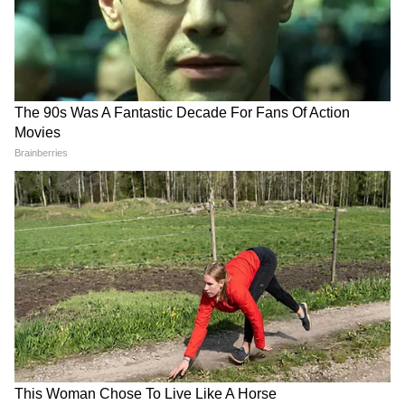
সে সাসপেন্ড হবে', বিজেপি নেতাদের কড়া
বার্তা দিলীপের
Suvendu Adhikari: ভবানীপুরের গুরুদ্বারে
গিয়ে বড় কথা মুখ্যমন্ত্রী শুভেন্দুর, হৃদয়
ছুঁলেন শিখদের