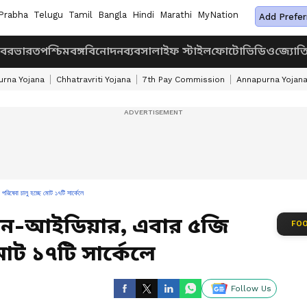
Prabha
Telugu
Tamil
Bangla
Hindi
Marathi
MyNation
Add Prefer
খবর
ভারত
পশ্চিমবঙ্গ
বিনোদন
ব্যবসা
লাইফ স্টাইল
ফোটো
ভিডিও
জ্যোত
rna Yojana
Chhatravriti Yojana
7th Pay Commission
Annapurna Yojan
িষেবা চালু হচ্ছে মোট ১৭টি সার্কেলে
ন-আইডিয়ার, এবার ৫জি
FOO
মোট ১৭টি সার্কেলে
Follow Us