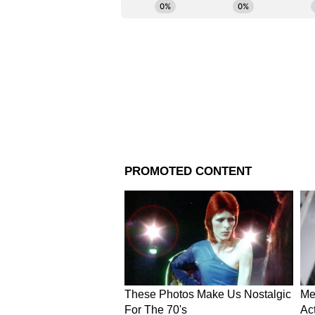
পাঞ্জাব সার্কেলে ভার্চুয়ালাইজড রে
আরও খবরের জন্য চোখ রাখুন এশিয়া
করুন এখানে।