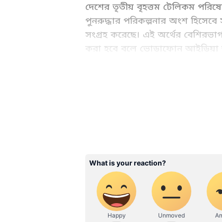
দেশের তৃতীয় বৃহত্তম টেলিকম পরিষ
পুনরুদ্ধার পরিকল্পনার অংশ হিসেবে
সংগ্রহ করেছে। এই অর্থের বেশিরভ
করা হবে বলে ভোডাফোন আইডিয়া 
ভিআইয়ের ৫জি সম্প্রসারণ বিলম্বিত হ
অংশ ভিআই হারিয়েছিল।
ABOUT THE AUTHOR
Subhankar Das
SD
শুভঙ্কর এশিয়ানেট নিউজ বাংলা এড
তিনি এখানে কাজ করছে। কলকাতার ইন্
ম্যানেজমেন্ট (IISWBM) থেকে মিডিয়া ম্
জয়েন করেছে। শুভঙ্কর মূলত খেলাধুলো সংক্রান্ত খবরই বেশি করে করেন। এছাড়াও, রাজনৈতিক, ব্যবসা
এবং প্রযুক্তির খবরও করেন। শুভঙ্কর
স্টোরি ডেস্কে
দক্ষিণ কোরিয়ার ইলেকট্রনিক জায়ান