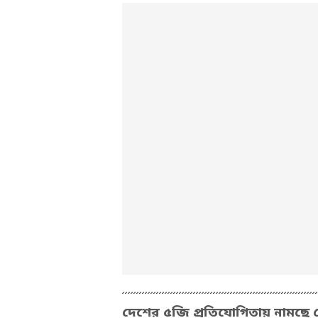
দেশের ৫জি প্রতিযোগিতায় নামছ