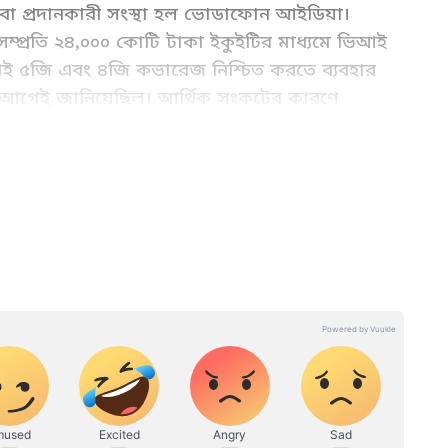
েবা প্রদানকারী সংস্থা হল ভোডাফোন আইডিয়া।
 সম্প্রতি ২৪,০০০ কোটি টাকা ইকুইটির মাধ্যমে ভিআই
াগই ৫জি এবং ৪জি কভারেজ নিশ্চিত করতে ব্যবহার
আগেই জানিয়েছিল। আর্থিক সংকটের কারণে
য়েছিল। ট্যারিফ বৃদ্ধির পরে গ্রাহকদের একটি বড়
িটোরিয়াল টিমের একজন সদস্য। গত ২০২৪ সালের মে মাস থেকে
ডিয়ান ইনস্টিটিউট অফ সোশ্যাল ওয়েলফেয়ার অ্যান্ড বিজনেস
যানেজমেন্টে পোস্ট-গ্রাজুয়েট ডিপ্লোমা সম্পন্ন করে শুভঙ্কর এখানে
 একজন অভিজ্ঞ ডিজিটাল মিডিয়া পেশাদার এবং বর্তমানে ওয়েব
 কাজ করছেন। ইমেইল: subhankar.das@asianetnews.in
্ট স্যামসাংয়ের সাথে যৌথভাবে কর্ণাটক, বিহার এবং