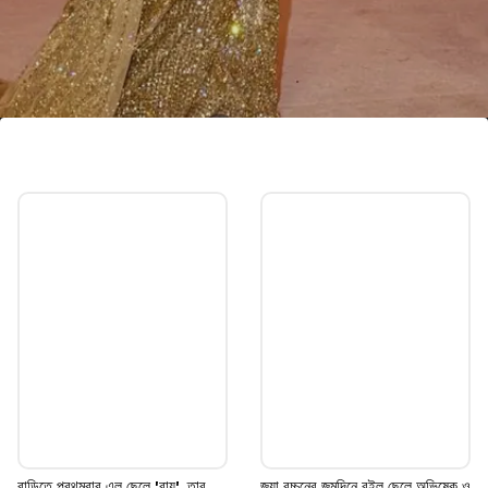
বিশেষ বন্ধু
ছেলেটি কে তা জানতে আগ্রহী সকলে। কী তার পরিচয়
তা জানতে চান সকলে। এর আগেও এই ছেলেটির সঙ্গে
দেখা গিয়েছে খুশিকে।
Image credits: Our own
বাড়িতে প্রথমবার এল ছেলে 'বায়ু', তার
জয়া বচ্চনের জন্মদিনে রইল ছেলে অভিষেক ও