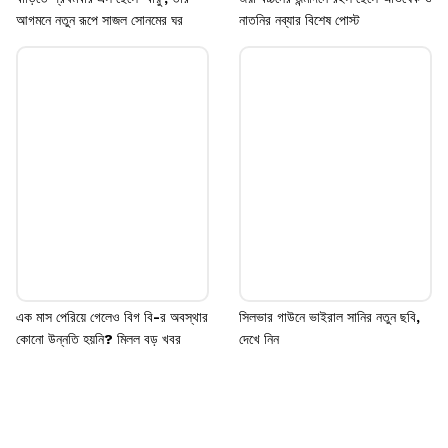
আগমনে নতুন রূপে সাজল সোনমের ঘর
নাতনির নব্যার বিশেষ পোস্ট
এক মাস পেরিয়ে গেলেও বিগ বি-র অবস্থার
সিলভার গাউনে ভাইরাল সানির নতুন ছবি,
কোনো উন্নতি হয়নি? মিলল বড় খবর
দেখে নিন