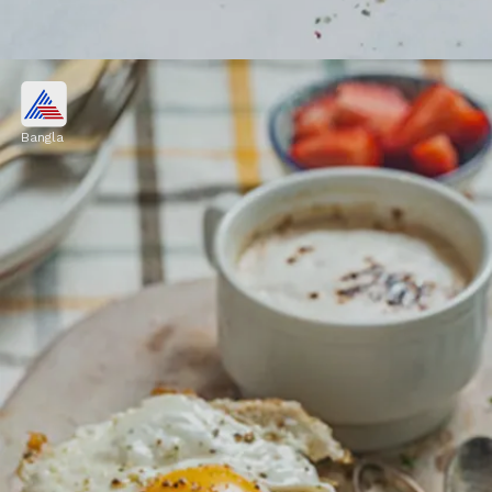
ডিমের কুসুম বাদ
Bangla
ডিমের কুসুমে ভিটামিন-ডি, বি ২, বি-১২ থাকে , যা
হাড়ের জন্য উপকারী। যারা নিয়মিত শরীরচর্চা করে
থাকেন তারা প্রতি দিনের খাদ্যতালিকায় অবশ্যই ডিম
রাখুন।
Image credits: Getty