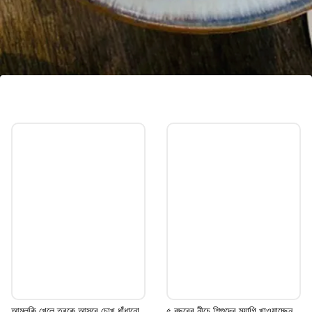
ক্যালোরির দিকে নজর দিন
ওজন কমানোর জন্য যারা ডিম খাচ্ছেন তাদের অবশ্যই
ক্যালোরির দিকে নজর দিতে হবে। প্রতিদিন ডিম খেলেও
তা সেদ্ধ কিংবা ডিমের পোচ করে খান। এতে ওজন
নিয়ন্ত্রণে থাকবে
Image credits: Getty
আমলকি খেলে ত্বকে আসবে চোখ ধাঁধানো
৫ বছরের নীচে শিশুদের ম্যাগি খাওয়াচ্ছেন,