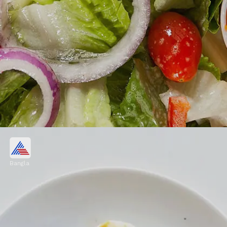
ডিমের সঙ্গে হেলদি ডায়েট
Bangla
যেমন ডিমের সঙ্গে পালংশাক , টমেটো, ক্যাপসিকাম,
মাশরুম পাতে রাখুন। এতে প্রচুর পরিমাণে ফাইবার
থাকে, যা হজমে সাহায্য করে।
Image credits: Getty