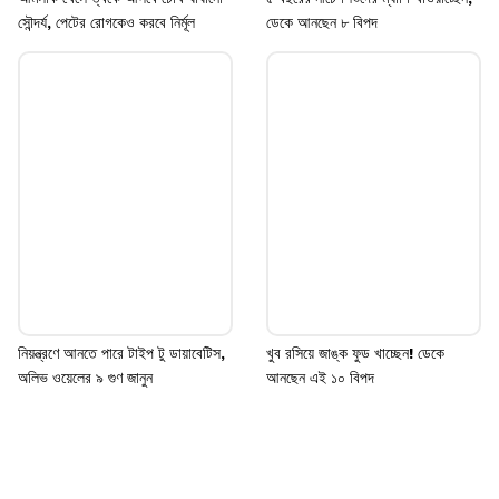
সৌন্দর্য, পেটের রোগকেও করবে নির্মূল
ডেকে আনছেন ৮ বিপদ
নিয়ন্ত্রণে আনতে পারে টাইপ টু ডায়াবেটিস,
খুব রসিয়ে জাঙ্ক ফুড খাচ্ছেন! ডেকে
অলিভ ওয়েলের ৯ গুণ জানুন
আনছেন এই ১০ বিপদ