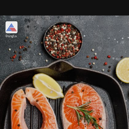
ওটস
Bangla
ওটস হলো ফাইবার, প্রোটিন, মিনারেল ও ভিটামিনে
ভরপুর একটি খাবার। এটি শরীরের ফ্যাট কমাতে এবং
মাসল তৈরি করতে সাহায্য করে।
Image credits: Getty