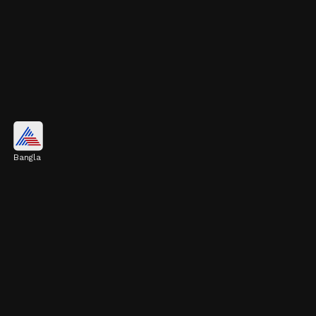
ডিম
Bangla
ডিম প্রোটিনের একটি আদর্শ উৎস। এছাড়াও এতে
ক্যালসিয়াম, আয়রন এবং জিঙ্ক রয়েছে। এই সব
উপাদান মাসল তৈরিতে দারুণভাবে সাহায্য করে।
Image credits: Getty