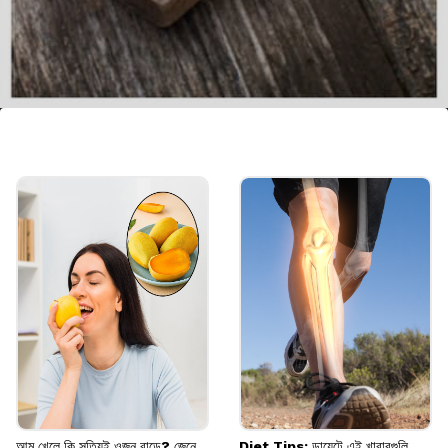
অলিভ অয়েল
ব্যায়াম করার সময় অলিভ অয়েল শরীরের শক্তি বাড়াতে
এবং ক্লান্তি দূর করতে সাহায্য করে। এটি
মনোআনস্যাচুরেটেড ফ্যাটের ভালো উৎস।
Image credits: Getty
আম খেলে কি সত্যিই ওজন বাড়ে? জেনে
Diet Tips: ডায়েটে এই খাবারগুলি