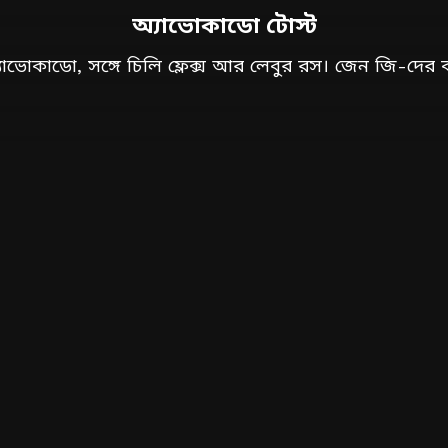
অ্যাভোকাডো টোস্ট
যাভোকাডো, সঙ্গে চিলি ফ্লেক্স আর লেবুর রস। জেন জি-দের