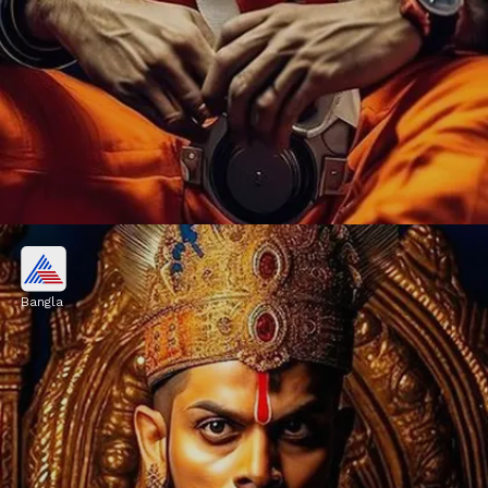
নভোশ্চর বিরাট
Bangla
একটু হালকা চোয়াল। মুখ জুড়ে স্টালিস্ট দাড়ি, তার
সঙ্গে মানানসই গোঁফ। শরীর জুড়ে নভোশ্চরের পোশাক।
জি হ্যাঁ, এটাই বিরাটের নভোশ্চর লুক। যেন মহাকাশ
অভিযানে তৈরি তিনি। এটাও এআই-এর কামাল
Image credits: instagram