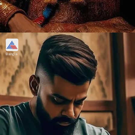
রাজার বেশে বিরাট
Bangla
কপাল জোড়া লাল তিলক। মাথায় মুকুট। চোখ এবং
মুখের মধ্যে এক রাজার দৃঢ়তার ছাপ। যে কেউ দেখলে
মনে করবেন সত্যি সত্যি হয়তো এমন বেশেই বিরাট
ফোটোশ্যুট করেছেন। আসলে এটা পুরোটাই এআই-এর
কামাল
Image credits: instagram