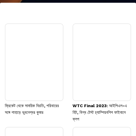
গিটারিস্ট বিরাট
বিরাট গান শুনতে ভালবাসেন। এককথা অধিকাংশ বিরাট
ফ্যানেরই জানা। কিন্তু, গিটার হাতে যদি বিরাট বসেন
তখন কেমন লাগবে দেখতে তাঁকে! সেই ছবিও হাজির
করেছে এআই।
Image credits: instagram
ক্রিকেট থেকে সাময়িক বিরতি, পরিবারের
WTC Final 2023: আইপিএল-এ
সঙ্গে পাহাড়ে ভুবনেশ্বর কুমার
হিট, বিশ্ব টেস্ট চ্যাম্পিয়নশিপ ফাইনালে
ফ্লপ