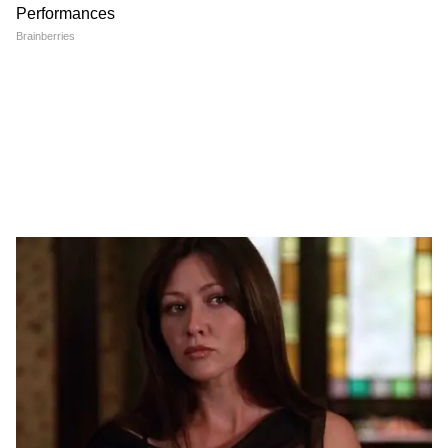
LATEST VIDEOS
অন্নপূর্ণা যোজনা নিয়ে প্রশ্ন তুলে শুভেন্দুকে
আক্রমণ কুণালের, দেখুন কী বলছেন |
Kunal on Annapurna
Annapurna Bhandar Payment |
প্রতিমাসে কত তারিখে ঢুকবে অন্নপূর্ণার ৩
হাজার টাকা?