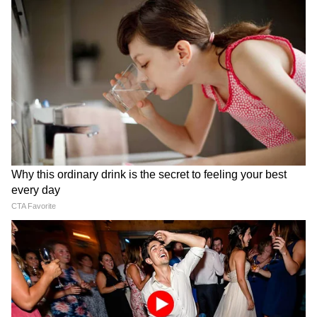
RAIN NEWS: ৩টি ঘূর্ণাবর্তে
WB Yatri Sathi Apps:
নাজেহাল পশ্চিমবঙ্গ! কবে কমবে
মহিলাদের জন্য সুখবর! মাত্র ৩৯
টানা বৃষ্টি? জানাল আবহাওয়া
টাকায় ৩ রুটে চালু Yatri Sathi-
দফতর
র এসি শাটল পরিষেবা
LATEST VIDEOS
Dilip Ghosh: 'কেউ তৃণমূলীদের দলে নিলে
সে সাসপেন্ড হবে', বিজেপি নেতাদের কড়া
বার্তা দিলীপের
Suvendu Adhikari: ভবানীপুরের গুরুদ্বারে
গিয়ে বড় কথা মুখ্যমন্ত্রী শুভেন্দুর, হৃদয়
ছুঁলেন শিখদের