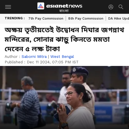
বাংলা
TRENDING :
7th Pay Commission
8th Pay Commission
DA Hike Up
অক্ষয় তৃতীয়তেই উদ্বোধন দিঘার জগন্নাথ
মন্দিরের, সোনার ঝাড়ু কিনতে মমতা
দেবেন ৫ লক্ষ টাকা
Author :
Saborni Mitra
|
West Bengal
Published :
Dec 11 2024, 07:05 PM IST