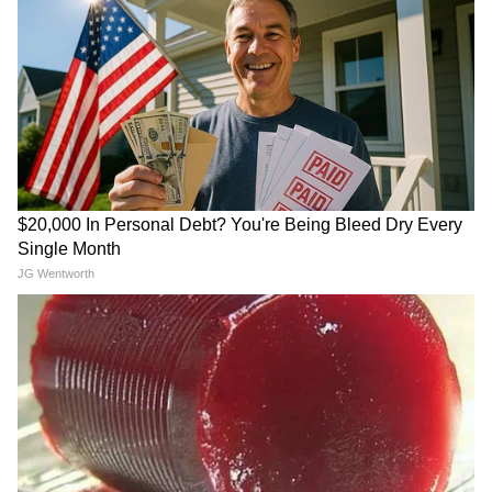
LATEST VIDEOS
Annapurna Bhandar Payment |
প্রতিমাসে কত তারিখে ঢুকবে অন্নপূর্ণার ৩
হাজার টাকা?
কীভাবে অন্নপূর্ণা ভাণ্ডার নিয়ে কারা ছড়াচ্ছে
বিভ্রান্তি? | Suvendu Adhikari on
Annapurna Yojana