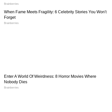
দেওয়া হয়েছে তৃণমূল প্রার্থীকে। এই ঘটনার পর
থেকেই গণনাকেন্দ্রে উত্তেজনা বাড়তে থাকে।
আইএসএফরা বিক্ষোভ দেখাতে শুরু করে। পুলিশ
বাধা দিলে পরিস্থিতি অগ্নিগর্ভ হয়ে পড়ে। সেই
ঘটনায় তিন আইএসএফ কর্মী -সহ এক সাধারণ
মানুষের মৃত্যু হয়। আহত হয়েছিল বেশ কয়েকজন
পুলিশ কর্মীও। তারপরই জারি করা হয় ১৪৪ ধারা।