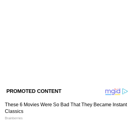
না।
Updates at Asianet News Bangla.
ABOUT THE AUTHOR
'বুদ্ধবাবুর মত সৎ রাজনীতিবিদ রাজ্যে রেয়ার',
Saborni Mitra
SM
প্রাক্তন মুখ্যমন্ত্রীকে দেখতে হাসপাতালে শুভেন্দু
সাবর্ণী মিত্র, ২০০৩ সালে থেকে মিডিয়ার সঙ্গে যুক্ত। বর্ধমান
অধিকারী
বিশ্ববিদ্যালয় থেকে সাংবাদিকতা ও গণজ্ঞাপণে স্নাতকোত্তর ডিগ্রি
রয়েছে। জাতীয়, আন্তর্জাতিক ও রাজ্যের খবর লেখেন। ক্রাইম
নিউজে আগ্রহী। যোগাযোগ: saborni.mitra@asianetnews.in
Follow Us