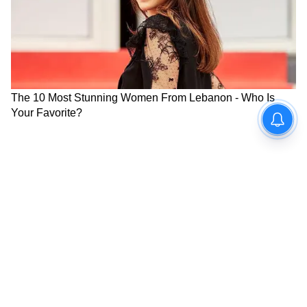
কুম্ভ- কর্মস্থলে অত্যধিক কাজের চাপ থাকায়
পারিবারিক চাহিদা এবং প্রয়োজনীয়তাগুলি
অবহেলিত হবে, ফলে সমস্যা দেখা দিতে পারে।
সন্তানের পড়াশোনা নিয়ে চিন্তা বৃদ্ধি পেতে পারে।
জলপথে ভ্রমণের সুযোগ আসতে পারে। কর্মক্ষেত্রে
আপনার সবথেকে বিশ্বাসযোগ্য মানুষ আপনাকে
ঠকাতে পারে। এই রাশির জাতক জাতিকাদের আজ
আর্থিক উন্নতি নিশ্চিত। লিভারের সমস্যায় ভুগতে
হতে পারে।
মীন- শিক্ষার্থীদের জন্য আজ বিশেষ কোনও সুখবর
আসতে পারে। শারীরিক সমস্যার জন্য কাজের ক্ষতি
হতে পারে। বাড়িতে কোনও অতিথি আসতে পারে।
অর্থনৈতিক সমস্যার সন্মুখীন হওয়ার আশঙ্কা