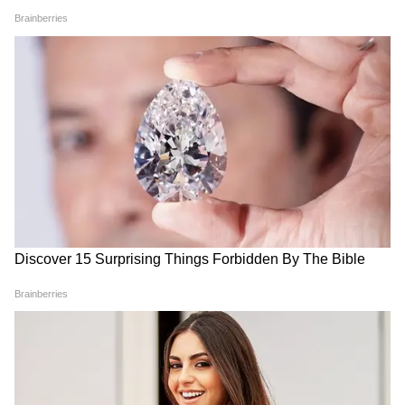
যাবে। প্রেমের ক্ষেত্রে আজ দিনটি বিশেষ ভালো নয়,
সমস্যা দেখা দিতে পারে। ব্যবসায় বিশেষ লাভের
শুভ যোগ মিলতে পরে। অভিভাবকদের সঙ্গে কোনও
বিষয়ে তর্কে জড়িয়ে পড়তে পারেন। অনেক দিন
থেকে ফেলে রাখা কোনও আজ সেরে ফেলুন।
মকর- বাড়ি সংক্রান্ত বা জমি সংক্রান্ত বিষয়ে কিছু
লাভের যোগ রয়েছে। শিক্ষার্থীদের জন্য আজ বিশেষ
কোনও সুখবর আসতে পারে। শারীরিক সমস্যার
জন্য কাজের ক্ষতি হতে পারে। বাড়িতে কোনও
অতিথি আসতে পারে। অর্থনৈতিক সমস্যার সন্মুখীন
হওয়ার আশঙ্কা রয়েছে। দুপুরের পর প্রত্যাশিত
কাজে অগ্রগতি হওয়ার সম্ভাবনা রয়েছে। রাজনীতির
সঙ্গে যুক্ত আছেন যারা তাদের জন্য দিনটি মোটামুটি
ভালো।